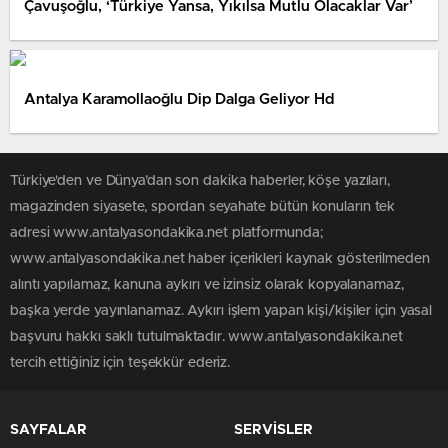
Çavuşoğlu, ‘Türkiye Yansa, Yıkılsa Mutlu Olacaklar Var’
Antalya Karamollaoğlu Dip Dalga Geliyor Hd
Türkiye'den ve Dünya’dan son dakika haberler, köşe yazıları,
magazinden siyasete, spordan seyahate bütün konuların tek
adresi www.antalyasondakika.net platformunda;
www.antalyasondakika.net haber içerikleri kaynak gösterilmeden
alıntı yapılamaz, kanuna aykırı ve izinsiz olarak kopyalanamaz,
başka yerde yayınlanamaz. Aykırı işlem yapan kişi/kişiler için yasal
başvuru hakkı saklı tutulmaktadır. www.antalyasondakika.net
tercih ettiğiniz için teşekkür ederiz.
SAYFALAR
SERVİSLER