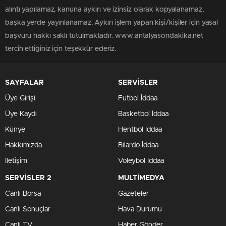
alıntı yapılamaz, kanuna aykırı ve izinsiz olarak kopyalanamaz,
başka yerde yayınlanamaz. Aykırı işlem yapan kişi/kişiler için yasal
başvuru hakkı saklı tutulmaktadır. www.antalyasondakika.net
tercih ettiğiniz için teşekkür ederiz.
SAYFALAR
SERVİSLER
Üye Girişi
Futbol İddaa
Üye Kaydı
Basketbol İddaa
Künye
Hentbol İddaa
Hakkımızda
Bilardo İddaa
İletişim
Voleybol İddaa
SERVİSLER 2
MULTİMEDYA
Canlı Borsa
Gazeteler
Canlı Sonuçlar
Hava Durumu
Canlı TV
Haber Gönder