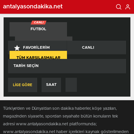
antalyasondakika.net
CANLI
FUTBOL
BASKETBOL
FAVORILERIM
CANLI
TÜM KARŞILAŞMALAR
TARIH SEÇIN
SAAT
LİGE GÖRE
Türkiye'den ve Dünya’dan son dakika haberler, köşe yazıları,
magazinden siyasete, spordan seyahate bütün konuların tek
adresi www.antalyasondakika.net platformunda;
www.antalyasondakika.net haber içerikleri kaynak gösterilmeden