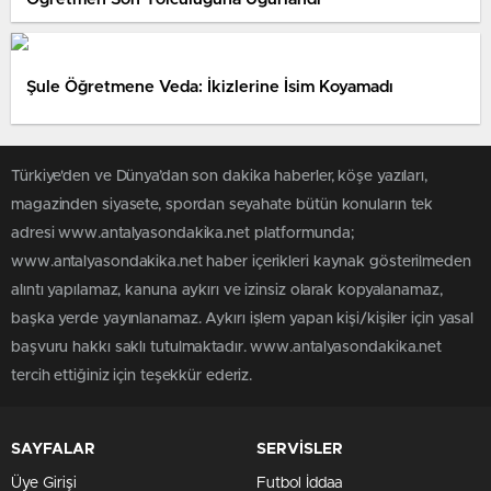
Şule Öğretmene Veda: İkizlerine İsim Koyamadı
Türkiye'den ve Dünya’dan son dakika haberler, köşe yazıları,
magazinden siyasete, spordan seyahate bütün konuların tek
adresi www.antalyasondakika.net platformunda;
www.antalyasondakika.net haber içerikleri kaynak gösterilmeden
alıntı yapılamaz, kanuna aykırı ve izinsiz olarak kopyalanamaz,
başka yerde yayınlanamaz. Aykırı işlem yapan kişi/kişiler için yasal
başvuru hakkı saklı tutulmaktadır. www.antalyasondakika.net
tercih ettiğiniz için teşekkür ederiz.
SAYFALAR
SERVİSLER
Üye Girişi
Futbol İddaa