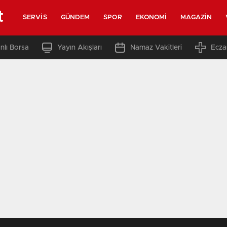
t
SERVIS
GÜNDEM
SPOR
EKONOMI
MAGAZIN
nlı Borsa
Yayın Akışları
Namaz Vakitleri
Ecza