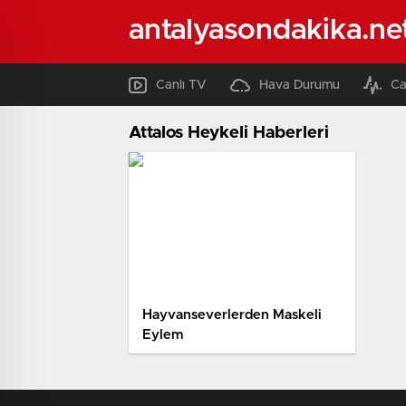
antalyasondakika.ne
Canlı TV
Hava Durumu
Ca
Attalos Heykeli Haberleri
Hayvanseverlerden Maskeli
Eylem