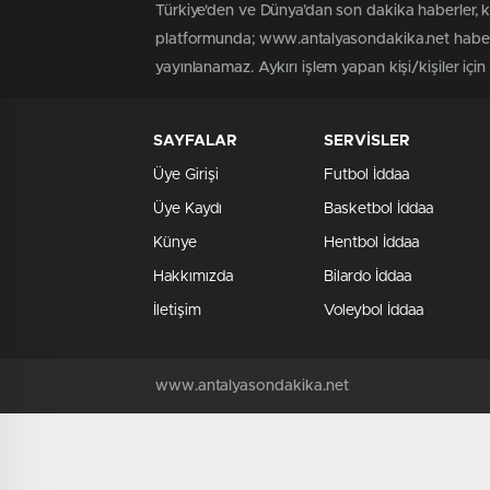
Türkiye'den ve Dünya’dan son dakika haberler, 
platformunda; www.antalyasondakika.net haber i
yayınlanamaz. Aykırı işlem yapan kişi/kişiler içi
SAYFALAR
SERVİSLER
Üye Girişi
Futbol İddaa
Üye Kaydı
Basketbol İddaa
Künye
Hentbol İddaa
Hakkımızda
Bilardo İddaa
İletişim
Voleybol İddaa
www.antalyasondakika.net