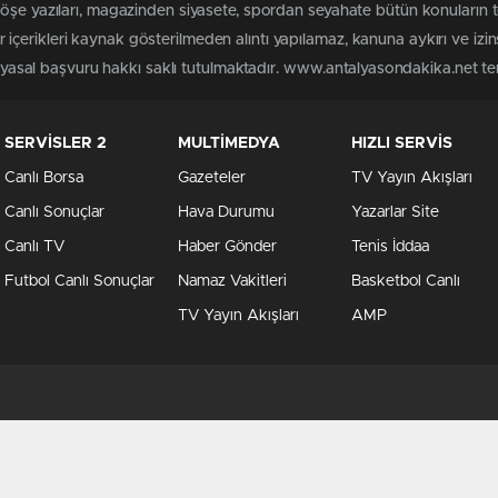
köşe yazıları, magazinden siyasete, spordan seyahate bütün konuların
çerikleri kaynak gösterilmeden alıntı yapılamaz, kanuna aykırı ve izi
n yasal başvuru hakkı saklı tutulmaktadır. www.antalyasondakika.net terc
SERVİSLER 2
MULTİMEDYA
HIZLI SERVİS
Canlı Borsa
Gazeteler
TV Yayın Akışları
Canlı Sonuçlar
Hava Durumu
Yazarlar Site
Canlı TV
Haber Gönder
Tenis İddaa
Futbol Canlı Sonuçlar
Namaz Vakitleri
Basketbol Canlı
TV Yayın Akışları
AMP