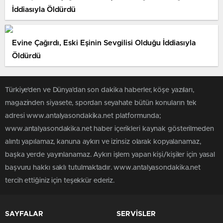
İddiasıyla Öldürdü
Evine Çağırdı, Eski Eşinin Sevgilisi Olduğu İddiasıyla
Öldürdü
Türkiye'den ve Dünya’dan son dakika haberler, köşe yazıları,
magazinden siyasete, spordan seyahate bütün konuların tek
adresi www.antalyasondakika.net platformunda;
www.antalyasondakika.net haber içerikleri kaynak gösterilmeden
alıntı yapılamaz, kanuna aykırı ve izinsiz olarak kopyalanamaz,
başka yerde yayınlanamaz. Aykırı işlem yapan kişi/kişiler için yasal
başvuru hakkı saklı tutulmaktadır. www.antalyasondakika.net
tercih ettiğiniz için teşekkür ederiz.
SAYFALAR
SERVİSLER