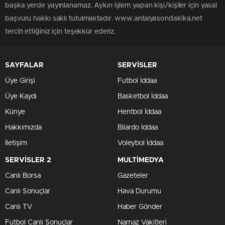
başka yerde yayınlanamaz. Aykırı işlem yapan kişi/kişiler için yasal
başvuru hakkı saklı tutulmaktadır. www.antalyasondakika.net
tercih ettiğiniz için teşekkür ederiz.
SAYFALAR
SERVİSLER
Üye Girişi
Futbol İddaa
Üye Kaydı
Basketbol İddaa
Künye
Hentbol İddaa
Hakkımızda
Bilardo İddaa
İletişim
Voleybol İddaa
SERVİSLER 2
MULTİMEDYA
Canlı Borsa
Gazeteler
Canlı Sonuçlar
Hava Durumu
Canlı TV
Haber Gönder
Futbol Canlı Sonuçlar
Namaz Vakitleri