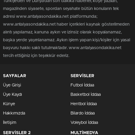
Türkiye'den ve Dünya’dan son dakika haberler, köşe yazıları,
magazinden siyasete, spordan seyahate bütün konuların tek
adresi www.antalyasondakika.net platformunda;
www.antalyasondakika.net haber içerikleri kaynak gösterilmeden
alıntı yapılamaz, kanuna aykırı ve izinsiz olarak kopyalanamaz,
başka yerde yayınlanamaz. Aykırı işlem yapan kişi/kişiler için yasal
başvuru hakkı saklı tutulmaktadır. www.antalyasondakika.net
tercih ettiğiniz için teşekkür ederiz.
SAYFALAR
SERVİSLER
Üye Girişi
Futbol İddaa
Üye Kaydı
Basketbol İddaa
Künye
Hentbol İddaa
Hakkımızda
Bilardo İddaa
İletişim
Voleybol İddaa
SERVİSLER 2
MULTİMEDYA