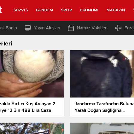
t
SERVIS
GÜNDEM
SPOR
EKONOMI
MAGAZIN
nlı Borsa
Yayın Akışları
Namaz Vakitleri
Ecza
rleri
zakla Yırtıcı Kuş Avlayan 2
Jandarma Tarafından Bulun
şiye 12 Bin 488 Lira Ceza
Yaralı Doğan Sağlığına
Kavuşturulacak