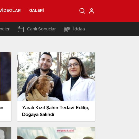
VIDEOLAR
GALERI
neler
Canlı Sonuçlar
İddaa
an
Yaralı Kızıl Şahin Tedavi Edilip,
Doğaya Salındı