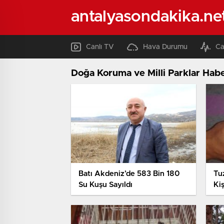
antalyasondakika.ne
Canlı TV
Hava Durumu
Ca
Doğa Koruma ve Milli Parklar Habe
Batı Akdeniz’de 583 Bin 180
Tu
Su Kuşu Sayıldı
Ki