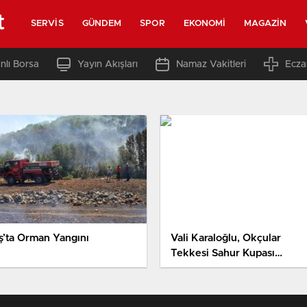
t
SERVIS
GÜNDEM
SPOR
EKONOMI
MAGAZIN
nlı Borsa
Yayın Akışları
Namaz Vakitleri
Ecza
ş’ta Orman Yangını
Vali Karaloğlu, Okçular
Tekkesi Sahur Kupası
Programına Katıldı