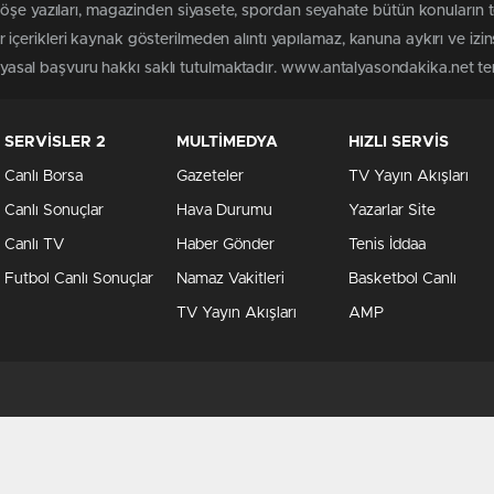
köşe yazıları, magazinden siyasete, spordan seyahate bütün konuların
çerikleri kaynak gösterilmeden alıntı yapılamaz, kanuna aykırı ve izi
n yasal başvuru hakkı saklı tutulmaktadır. www.antalyasondakika.net terc
SERVİSLER 2
MULTİMEDYA
HIZLI SERVİS
Canlı Borsa
Gazeteler
TV Yayın Akışları
Canlı Sonuçlar
Hava Durumu
Yazarlar Site
Canlı TV
Haber Gönder
Tenis İddaa
Futbol Canlı Sonuçlar
Namaz Vakitleri
Basketbol Canlı
TV Yayın Akışları
AMP