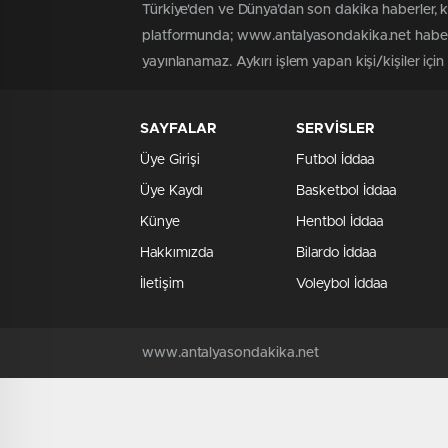
Türkiye'den ve Dünya’dan son dakika haberler, 
platformunda; www.antalyasondakika.net haber i
yayınlanamaz. Aykırı işlem yapan kişi/kişiler içi
SAYFALAR
SERVİSLER
Üye Girişi
Futbol İddaa
Üye Kaydı
Basketbol İddaa
Künye
Hentbol İddaa
Hakkımızda
Bilardo İddaa
İletişim
Voleybol İddaa
www.antalyasondakika.net