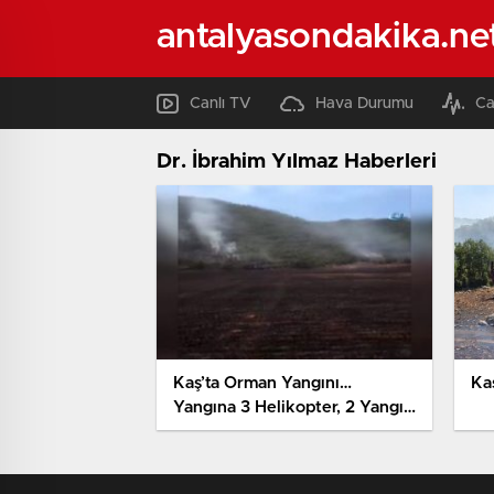
antalyasondakika.ne
Canlı TV
Hava Durumu
Ca
Dr. İbrahim Yılmaz Haberleri
Kaş’ta Orman Yangını…
Ka
Yangına 3 Helikopter, 2 Yangın
Uçağı Müdahale Etti