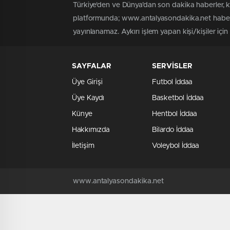
Türkiye'den ve Dünya’dan son dakika haberler, 
platformunda; www.antalyasondakika.net haber i
yayınlanamaz. Aykırı işlem yapan kişi/kişiler içi
SAYFALAR
SERVİSLER
Üye Girişi
Futbol İddaa
Üye Kaydı
Basketbol İddaa
Künye
Hentbol İddaa
Hakkımızda
Bilardo İddaa
İletişim
Voleybol İddaa
www.antalyasondakika.net