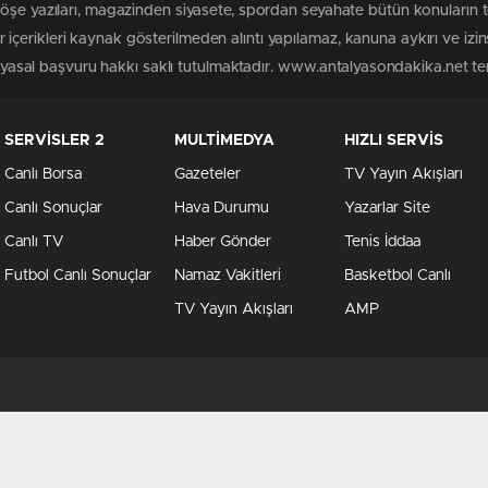
köşe yazıları, magazinden siyasete, spordan seyahate bütün konuların
çerikleri kaynak gösterilmeden alıntı yapılamaz, kanuna aykırı ve izi
n yasal başvuru hakkı saklı tutulmaktadır. www.antalyasondakika.net terc
SERVİSLER 2
MULTİMEDYA
HIZLI SERVİS
Canlı Borsa
Gazeteler
TV Yayın Akışları
Canlı Sonuçlar
Hava Durumu
Yazarlar Site
Canlı TV
Haber Gönder
Tenis İddaa
Futbol Canlı Sonuçlar
Namaz Vakitleri
Basketbol Canlı
TV Yayın Akışları
AMP