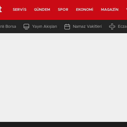
t
SERVIS
GÜNDEM
SPOR
EKONOMI
MAGAZIN
nlı Borsa
Yayın Akışları
Namaz Vakitleri
Ecza