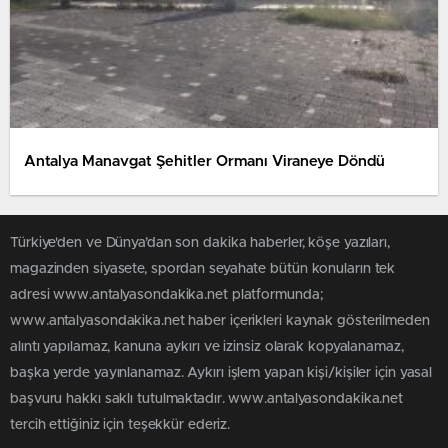
Antalya Manavgat Şehitler Ormanı Viraneye Döndü
Türkiye'den ve Dünya’dan son dakika haberler, köşe yazıları,
magazinden siyasete, spordan seyahate bütün konuların tek
adresi www.antalyasondakika.net platformunda;
www.antalyasondakika.net haber içerikleri kaynak gösterilmeden
alıntı yapılamaz, kanuna aykırı ve izinsiz olarak kopyalanamaz,
başka yerde yayınlanamaz. Aykırı işlem yapan kişi/kişiler için yasal
başvuru hakkı saklı tutulmaktadır. www.antalyasondakika.net
tercih ettiğiniz için teşekkür ederiz.