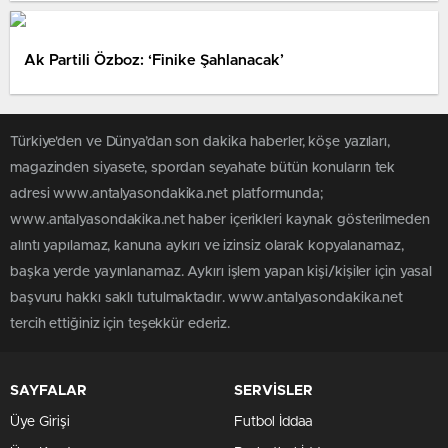
Ak Partili Özboz: ‘Finike Şahlanacak’
Türkiye'den ve Dünya’dan son dakika haberler, köşe yazıları,
magazinden siyasete, spordan seyahate bütün konuların tek
adresi www.antalyasondakika.net platformunda;
www.antalyasondakika.net haber içerikleri kaynak gösterilmeden
alıntı yapılamaz, kanuna aykırı ve izinsiz olarak kopyalanamaz,
başka yerde yayınlanamaz. Aykırı işlem yapan kişi/kişiler için yasal
başvuru hakkı saklı tutulmaktadır. www.antalyasondakika.net
tercih ettiğiniz için teşekkür ederiz.
SAYFALAR
SERVİSLER
Üye Girişi
Futbol İddaa