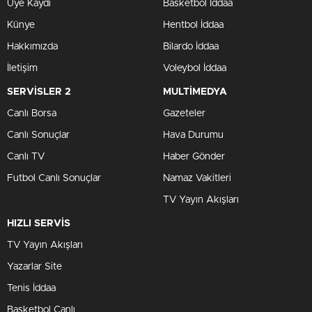
Üye Kaydı
Basketbol İddaa
Künye
Hentbol İddaa
Hakkımızda
Bilardo İddaa
İletişim
Voleybol İddaa
SERVİSLER 2
MULTİMEDYA
Canlı Borsa
Gazeteler
Canlı Sonuçlar
Hava Durumu
Canlı TV
Haber Gönder
Futbol Canlı Sonuçlar
Namaz Vakitleri
TV Yayın Akışları
HIZLI SERVİS
TV Yayın Akışları
Yazarlar Site
Tenis İddaa
Basketbol Canlı