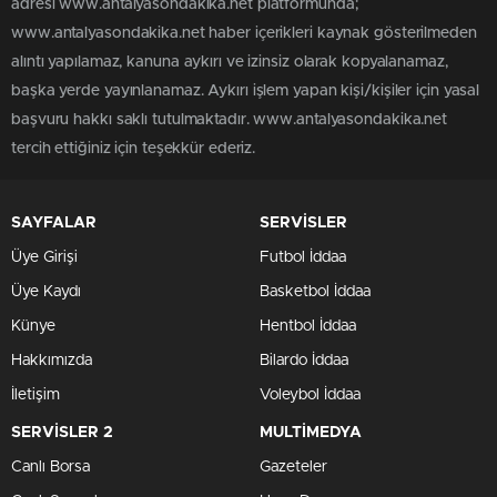
adresi www.antalyasondakika.net platformunda;
www.antalyasondakika.net haber içerikleri kaynak gösterilmeden
alıntı yapılamaz, kanuna aykırı ve izinsiz olarak kopyalanamaz,
başka yerde yayınlanamaz. Aykırı işlem yapan kişi/kişiler için yasal
başvuru hakkı saklı tutulmaktadır. www.antalyasondakika.net
tercih ettiğiniz için teşekkür ederiz.
SAYFALAR
SERVİSLER
Üye Girişi
Futbol İddaa
Üye Kaydı
Basketbol İddaa
Künye
Hentbol İddaa
Hakkımızda
Bilardo İddaa
İletişim
Voleybol İddaa
SERVİSLER 2
MULTİMEDYA
Canlı Borsa
Gazeteler