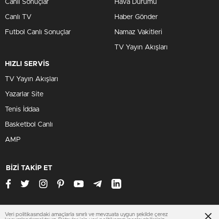
Canlı Sonuçlar
Hava Durumu
Canlı TV
Haber Gönder
Futbol Canlı Sonuçlar
Namaz Vakitleri
TV Yayın Akışları
HIZLI SERVİS
TV Yayın Akışları
Yazarlar Site
Tenis İddaa
Basketbol Canlı
AMP
BİZİ TAKİP ET
Veri politikasındaki amaçlarla sınırlı ve mevzuata uygun şekilde çerez
www.antalyasondakika.net