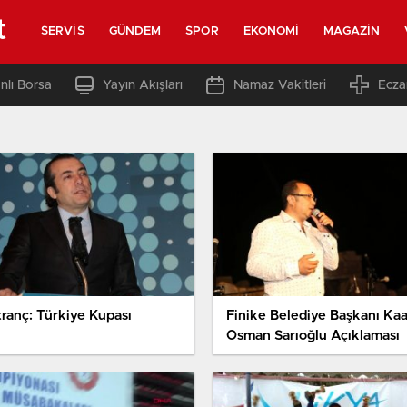
t
SERVIS
GÜNDEM
SPOR
EKONOMI
MAGAZIN
nlı Borsa
Yayın Akışları
Namaz Vakitleri
Ecza
tranç: Türkiye Kupası
Finike Belediye Başkanı Ka
Osman Sarıoğlu Açıklaması