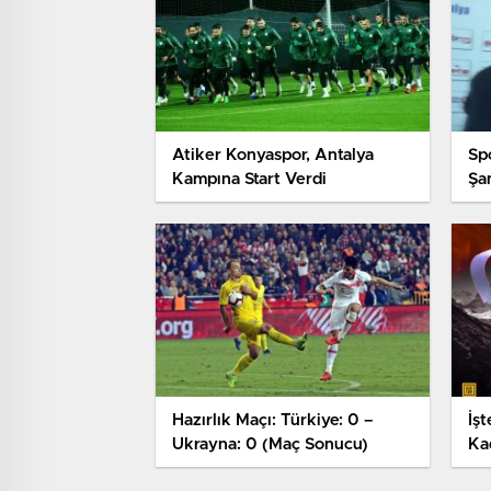
Atiker Konyaspor, Antalya
Sp
Kampına Start Verdi
Şa
Hazırlık Maçı: Türkiye: 0 –
İş
Ukrayna: 0 (Maç Sonucu)
Ka