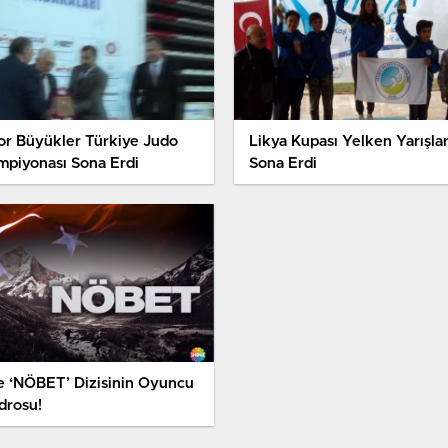
or Büyükler Türkiye Judo
Likya Kupası Yelken Yarışlar
mpiyonası Sona Erdi
Sona Erdi
te ‘NÖBET’ Dizisinin Oyuncu
drosu!