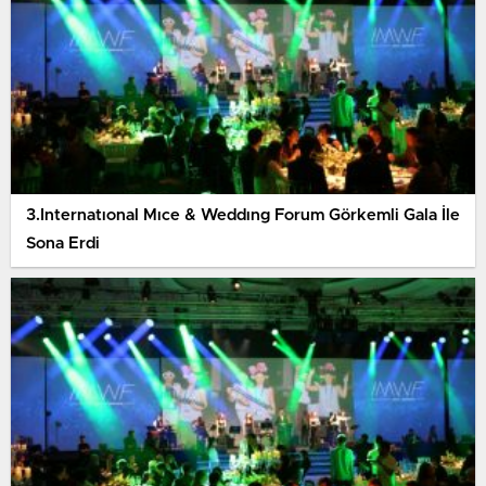
3.Internatıonal Mıce & Weddıng Forum Görkemli Gala İle
Sona Erdi