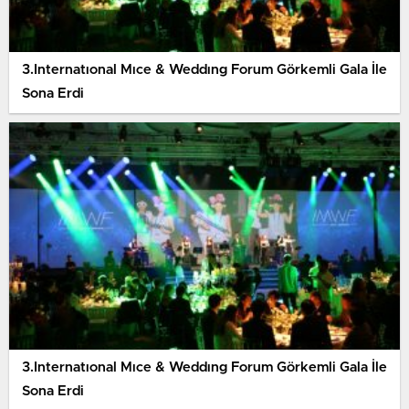
3.Internatıonal Mıce & Weddıng Forum Görkemli Gala İle
Sona Erdi
3.Internatıonal Mıce & Weddıng Forum Görkemli Gala İle
Sona Erdi