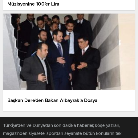
Müzisyenine 100’er Lira
Başkan Dere’den Bakan Albayrak’a Dosya
Türkiye'den ve Dünya’dan son dakika haberler, köşe yazıları,
magazinden siyasete, spordan seyahate bütün konuların tek