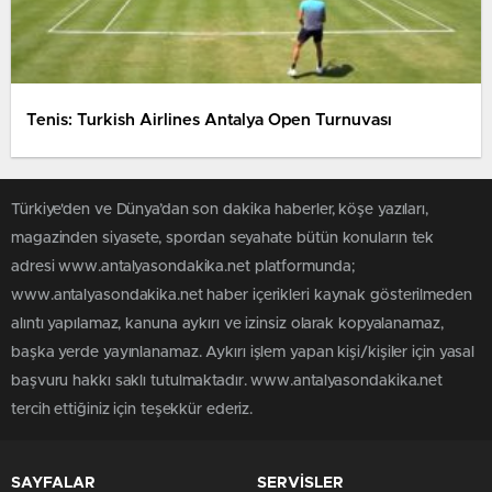
Tenis: Turkish Airlines Antalya Open Turnuvası
Türkiye'den ve Dünya’dan son dakika haberler, köşe yazıları,
magazinden siyasete, spordan seyahate bütün konuların tek
adresi www.antalyasondakika.net platformunda;
www.antalyasondakika.net haber içerikleri kaynak gösterilmeden
alıntı yapılamaz, kanuna aykırı ve izinsiz olarak kopyalanamaz,
başka yerde yayınlanamaz. Aykırı işlem yapan kişi/kişiler için yasal
başvuru hakkı saklı tutulmaktadır. www.antalyasondakika.net
tercih ettiğiniz için teşekkür ederiz.
SAYFALAR
SERVİSLER