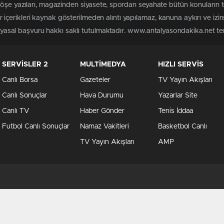
köşe yazıları, magazinden siyasete, spordan seyahate bütün konuların
çerikleri kaynak gösterilmeden alıntı yapılamaz, kanuna aykırı ve izi
n yasal başvuru hakkı saklı tutulmaktadır. www.antalyasondakika.net terc
SERVİSLER 2
MULTİMEDYA
HIZLI SERVİS
Canlı Borsa
Gazeteler
TV Yayın Akışları
Canlı Sonuçlar
Hava Durumu
Yazarlar Site
Canlı TV
Haber Gönder
Tenis İddaa
Futbol Canlı Sonuçlar
Namaz Vakitleri
Basketbol Canlı
TV Yayın Akışları
AMP