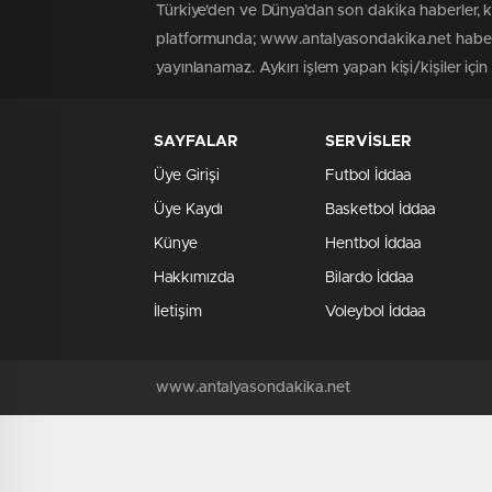
Türkiye'den ve Dünya’dan son dakika haberler, 
platformunda; www.antalyasondakika.net haber i
yayınlanamaz. Aykırı işlem yapan kişi/kişiler içi
SAYFALAR
SERVİSLER
Üye Girişi
Futbol İddaa
Üye Kaydı
Basketbol İddaa
Künye
Hentbol İddaa
Hakkımızda
Bilardo İddaa
İletişim
Voleybol İddaa
www.antalyasondakika.net