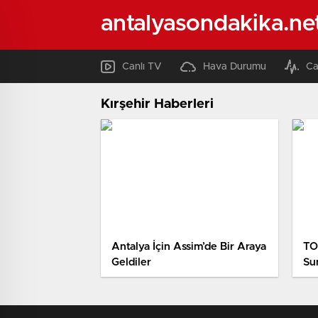
antalyasondakika.ne
Canlı TV
Hava Durumu
Ca
Kırşehir Haberleri
Antalya İçin Assim’de Bir Araya
TO
Geldiler
Su