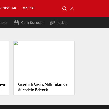
VIDEOLAR
GALERI
neler
Canlı Sonuçlar
İddaa
aya
Kırşehirli Çağrı, Milli Takımda
Mücadele Edecek