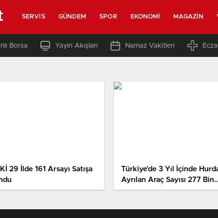
t
SERVIS
GÜNDEM
SPOR
EKONOMI
MAGAZIN
nlı Borsa
Yayın Akışları
Namaz Vakitleri
Ecza
Kİ 29 İlde 161 Arsayı Satışa
Türkiye’de 3 Yıl İçinde Hurd
ndu
Ayrılan Araç Sayısı 277 Bin
835 Oldu