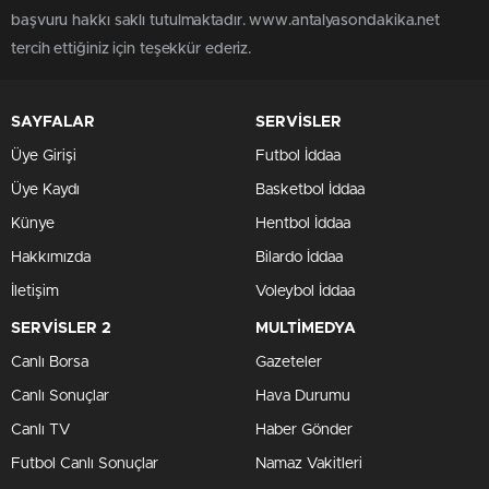
başvuru hakkı saklı tutulmaktadır. www.antalyasondakika.net
tercih ettiğiniz için teşekkür ederiz.
SAYFALAR
SERVİSLER
Üye Girişi
Futbol İddaa
Üye Kaydı
Basketbol İddaa
Künye
Hentbol İddaa
Hakkımızda
Bilardo İddaa
İletişim
Voleybol İddaa
SERVİSLER 2
MULTİMEDYA
Canlı Borsa
Gazeteler
Canlı Sonuçlar
Hava Durumu
Canlı TV
Haber Gönder
Futbol Canlı Sonuçlar
Namaz Vakitleri