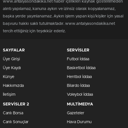
www.antalyasondakika.net haber içerikleri kaynak gösterilmeden
alıntı yapılamaz, kanuna aykırı ve izinsiz olarak kopyalanamaz,
başka yerde yayınlanamaz. Aykırı işlem yapan kişi/kişiler için yasal
başvuru hakkı saklı tutulmaktadır. www.antalyasondakika.net
tercih ettiğiniz için teşekkür ederiz.
SAYFALAR
SERVİSLER
Üye Girişi
Futbol İddaa
Üye Kaydı
Basketbol İddaa
Künye
Hentbol İddaa
Hakkımızda
Bilardo İddaa
İletişim
Voleybol İddaa
SERVİSLER 2
MULTİMEDYA
Canlı Borsa
Gazeteler
Canlı Sonuçlar
Hava Durumu