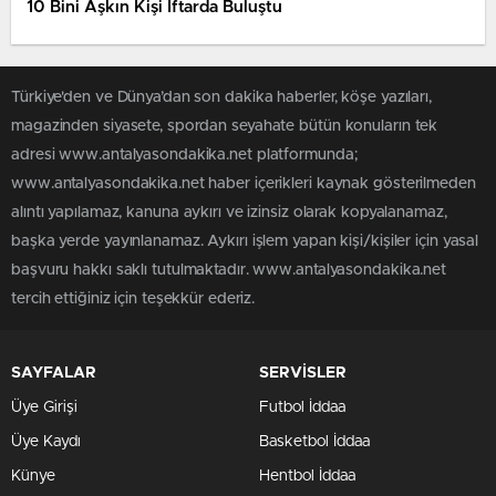
10 Bini Aşkın Kişi İftarda Buluştu
Türkiye'den ve Dünya’dan son dakika haberler, köşe yazıları,
magazinden siyasete, spordan seyahate bütün konuların tek
adresi www.antalyasondakika.net platformunda;
www.antalyasondakika.net haber içerikleri kaynak gösterilmeden
alıntı yapılamaz, kanuna aykırı ve izinsiz olarak kopyalanamaz,
başka yerde yayınlanamaz. Aykırı işlem yapan kişi/kişiler için yasal
başvuru hakkı saklı tutulmaktadır. www.antalyasondakika.net
tercih ettiğiniz için teşekkür ederiz.
SAYFALAR
SERVİSLER
Üye Girişi
Futbol İddaa
Üye Kaydı
Basketbol İddaa
Künye
Hentbol İddaa