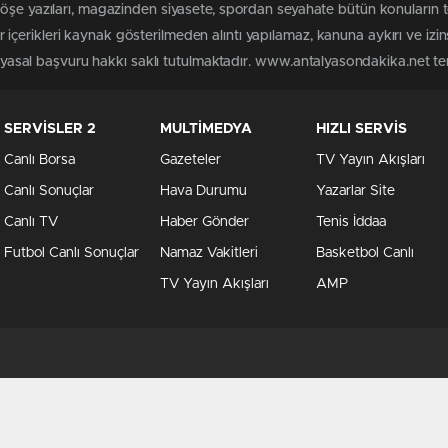
köşe yazıları, magazinden siyasete, spordan seyahate bütün konuların
çerikleri kaynak gösterilmeden alıntı yapılamaz, kanuna aykırı ve izi
n yasal başvuru hakkı saklı tutulmaktadır. www.antalyasondakika.net terc
SERVİSLER 2
MULTİMEDYA
HIZLI SERVİS
Canlı Borsa
Gazeteler
TV Yayın Akışları
Canlı Sonuçlar
Hava Durumu
Yazarlar Site
Canlı TV
Haber Gönder
Tenis İddaa
Futbol Canlı Sonuçlar
Namaz Vakitleri
Basketbol Canlı
TV Yayın Akışları
AMP