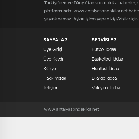
Türkiye'den ve Dünya’dan son dakika haberler, 
platformunda; www.antalyasondakika.net haber i
yayınlanamaz. Aykırı işlem yapan kişi/kişiler içi
SAYFALAR
SERVİSLER
Üye Girişi
Futbol İddaa
Üye Kaydı
Basketbol İddaa
Künye
Hentbol İddaa
Hakkımızda
Bilardo İddaa
İletişim
Voleybol İddaa
www.antalyasondakika.net