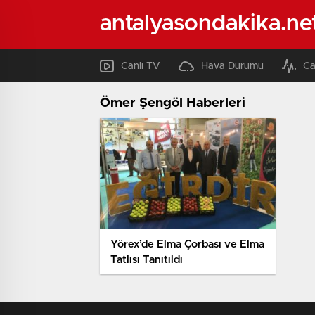
antalyasondakika.ne
Canlı TV
Hava Durumu
Ca
Ömer Şengöl Haberleri
Yörex’de Elma Çorbası ve Elma
Tatlısı Tanıtıldı