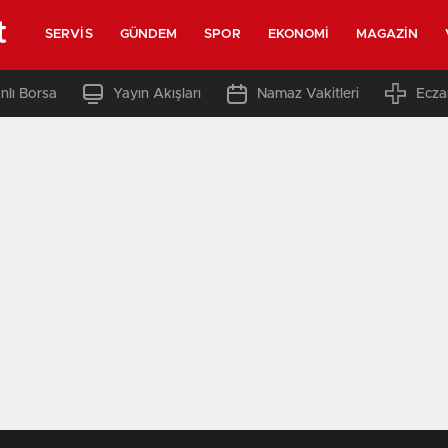
t
SERVIS
GÜNDEM
SPOR
EKONOMI
MAGAZIN
nlı Borsa
Yayın Akışları
Namaz Vakitleri
Ecza