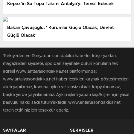
Kepez’in Su Topu Takımı Antalya’yı Temsil Edecek
Bakan Çavuşoğlu: ‘ Kurumlar Güçlü Olacak, Devlet
Güçlü Olacak’
Türkiye'den ve Dünya’dan son dakika haberler, köşe yazıları,
magazinden siyasete, spordan seyahate bütün konuların tek
adresi www.antalyasondakika.net platformunda;
www.antalyasondakika.net haber içerikleri kaynak gösterilmeden
alıntı yapılamaz, kanuna aykırı ve izinsiz olarak kopyalanamaz,
başka yerde yayınlanamaz. Aykırı işlem yapan kişi/kişiler için yasal
başvuru hakkı saklı tutulmaktadır. www.antalyasondakika.net
tercih ettiğiniz için teşekkür ederiz.
SAYFALAR
SERVİSLER