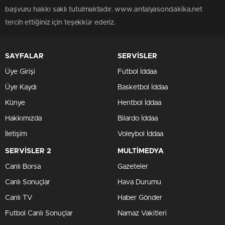
başvuru hakkı saklı tutulmaktadır. www.antalyasondakika.net
tercih ettiğiniz için teşekkür ederiz.
SAYFALAR
SERVİSLER
Üye Girişi
Futbol İddaa
Üye Kaydı
Basketbol İddaa
Künye
Hentbol İddaa
Hakkımızda
Bilardo İddaa
İletişim
Voleybol İddaa
SERVİSLER 2
MULTİMEDYA
Canlı Borsa
Gazeteler
Canlı Sonuçlar
Hava Durumu
Canlı TV
Haber Gönder
Futbol Canlı Sonuçlar
Namaz Vakitleri