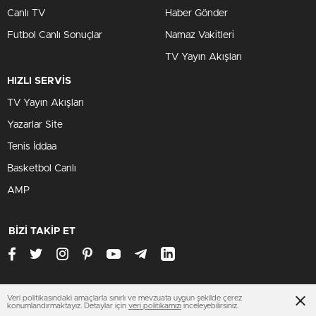
Canlı TV
Haber Gönder
Futbol Canlı Sonuçlar
Namaz Vakitleri
TV Yayın Akışları
HIZLI SERVİS
TV Yayın Akışları
Yazarlar Site
Tenis İddaa
Basketbol Canlı
AMP
BİZİ TAKİP ET
Veri politikasındaki amaçlarla sınırlı ve mevzuata uygun şekilde çerez
www.antalyasondakika.net
konumlandırmaktayız. Detaylar için
veri politikamızı
inceleyebilirsiniz.