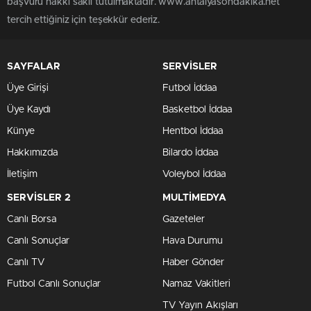
başvuru hakkı saklı tutulmaktadır. www.antalyasondakika.net
tercih ettiğiniz için teşekkür ederiz.
SAYFALAR
SERVİSLER
Üye Girişi
Futbol İddaa
Üye Kaydı
Basketbol İddaa
Künye
Hentbol İddaa
Hakkımızda
Bilardo İddaa
İletişim
Voleybol İddaa
SERVİSLER 2
MULTİMEDYA
Canlı Borsa
Gazeteler
Canlı Sonuçlar
Hava Durumu
Canlı TV
Haber Gönder
Futbol Canlı Sonuçlar
Namaz Vakitleri
TV Yayın Akışları