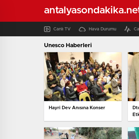
antalyasondakika.ne
Canlı TV
Hava Durumu
Ca
Unesco Haberleri
Hayri Dev Anısına Konser
Dt
Et