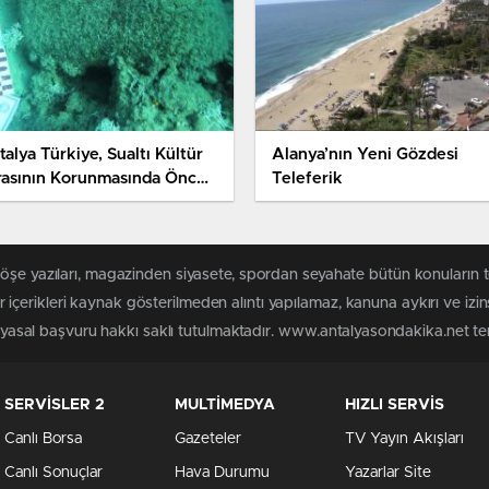
alya Türkiye, Sualtı Kültür
Alanya’nın Yeni Gözdesi
rasının Korunmasında Öncü
Teleferik
ke Hd
köşe yazıları, magazinden siyasete, spordan seyahate bütün konuların
çerikleri kaynak gösterilmeden alıntı yapılamaz, kanuna aykırı ve izi
n yasal başvuru hakkı saklı tutulmaktadır. www.antalyasondakika.net terc
SERVİSLER 2
MULTİMEDYA
HIZLI SERVİS
Canlı Borsa
Gazeteler
TV Yayın Akışları
Canlı Sonuçlar
Hava Durumu
Yazarlar Site