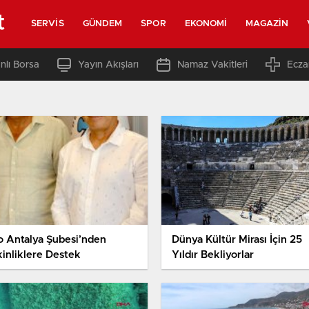
t
SERVIS
GÜNDEM
SPOR
EKONOMI
MAGAZIN
nlı Borsa
Yayın Akışları
Namaz Vakitleri
Ecza
o Antalya Şubesi’nden
Dünya Kültür Mirası İçin 25
kinliklere Destek
Yıldır Bekliyorlar