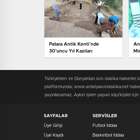
Patara Antik Kenti’nde
Ant
30’uncu Yıl Kazıları
Mi
Ül
Türkiye'den ve Dünya’dan son dakika haberler, 
platformunda; www.antalyasondakika.net haber i
yayınlanamaz. Aykırı işlem yapan kişi/kişiler içi
SAYFALAR
SERVİSLER
Üye Girişi
Futbol İddaa
Üye Kaydı
Basketbol İddaa