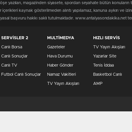
köşe yazıları, magazinden siyasete, spordan seyahate bütün konuların
çerikleri kaynak gösterilmeden alıntı yapılamaz, kanuna aykırı ve izi
n yasal başvuru hakkı saklı tutulmaktadır. www.antalyasondakika.net terc
SERVİSLER 2
MULTİMEDYA
HIZLI SERVİS
Canlı Borsa
Gazeteler
TV Yayın Akışları
Canlı Sonuçlar
Hava Durumu
Yazarlar Site
Canlı TV
Haber Gönder
Tenis İddaa
Futbol Canlı Sonuçlar
Namaz Vakitleri
Basketbol Canlı
TV Yayın Akışları
AMP