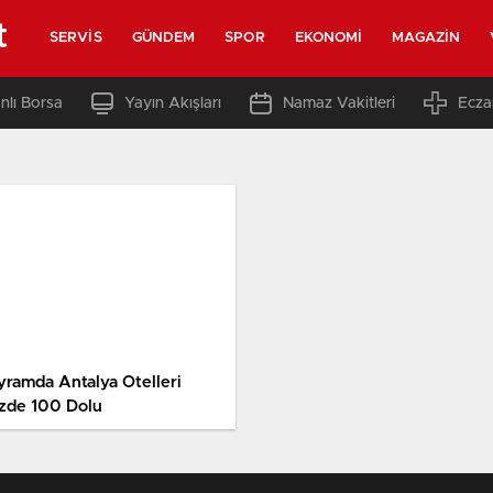
t
SERVIS
GÜNDEM
SPOR
EKONOMI
MAGAZIN
nlı Borsa
Yayın Akışları
Namaz Vakitleri
Ecza
yramda Antalya Otelleri
zde 100 Dolu