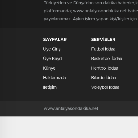
Türkiye'den ve Dünya’dan son dakika haberler, 
platformunda; www.antalyasondakika.net haber i
yayınlanamaz. Aykırı işlem yapan kişi/kişiler içi
SAYFALAR
SERVİSLER
Üye Girişi
Futbol İddaa
Üye Kaydı
Basketbol İddaa
Künye
Hentbol İddaa
Hakkımızda
Bilardo İddaa
İletişim
Voleybol İddaa
www.antalyasondakika.net