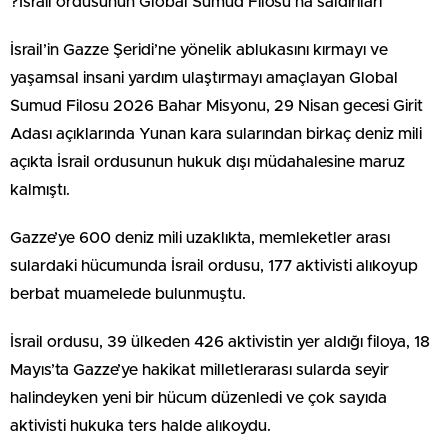
?İsrail ordusunun Global Sumud Filosu’na saldırıları
İsrail’in Gazze Şeridi’ne yönelik ablukasını kırmayı ve
yaşamsal insani yardım ulaştırmayı amaçlayan Global
Sumud Filosu 2026 Bahar Misyonu, 29 Nisan gecesi Girit
Adası açıklarında Yunan kara sularından birkaç deniz mili
açıkta İsrail ordusunun hukuk dışı müdahalesine maruz
kalmıştı.
Gazze’ye 600 deniz mili uzaklıkta, memleketler arası
sulardaki hücumunda İsrail ordusu, 177 aktivisti alıkoyup
berbat muamelede bulunmuştu.
İsrail ordusu, 39 ülkeden 426 aktivistin yer aldığı filoya, 18
Mayıs’ta Gazze’ye hakikat milletlerarası sularda seyir
halindeyken yeni bir hücum düzenledi ve çok sayıda
aktivisti hukuka ters halde alıkoydu.