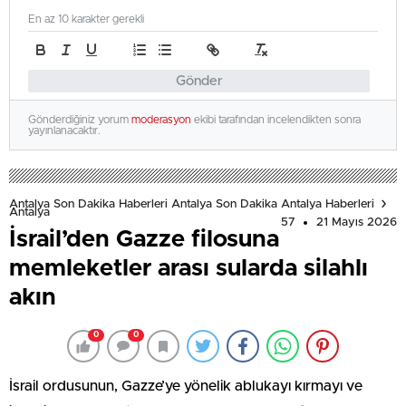
En az 10 karakter gerekli
Gönder
Gönderdiğiniz yorum
moderasyon
ekibi tarafından incelendikten sonra
yayınlanacaktır.
Antalya Son Dakika Haberleri Antalya Son Dakika Antalya Haberleri
Antalya
57
21 Mayıs 2026
İsrail’den Gazze filosuna
memleketler arası sularda silahlı
akın
0
0
İsrail ordusunun, Gazze’ye yönelik ablukayı kırmayı ve