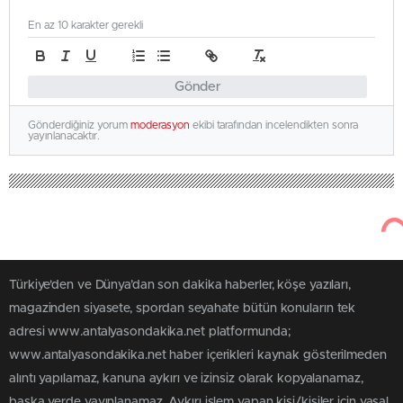
En az 10 karakter gerekli
Gönder
Gönderdiğiniz yorum
moderasyon
ekibi tarafından incelendikten sonra
yayınlanacaktır.
Türkiye'den ve Dünya’dan son dakika haberler, köşe yazıları,
magazinden siyasete, spordan seyahate bütün konuların tek
adresi www.antalyasondakika.net platformunda;
www.antalyasondakika.net haber içerikleri kaynak gösterilmeden
alıntı yapılamaz, kanuna aykırı ve izinsiz olarak kopyalanamaz,
başka yerde yayınlanamaz. Aykırı işlem yapan kişi/kişiler için yasal