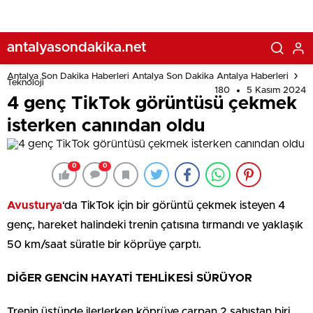
antalyasondakika.net
Antalya Son Dakika Haberleri Antalya Son Dakika Antalya Haberleri
Teknoloji
180
5 Kasım 2024
4 genç TikTok görüntüsü çekmek
isterken canından oldu
0
0
Avusturya
‘da TikTok için bir görüntü çekmek isteyen 4
genç, hareket halindeki trenin çatısına tırmandı ve yaklaşık
50 km/saat süratle bir köprüye çarptı.
DİĞER GENCİN HAYATİ TEHLİKESİ SÜRÜYOR
Trenin üstünde ilerlerken köprüye çarpan 2 şahıstan biri