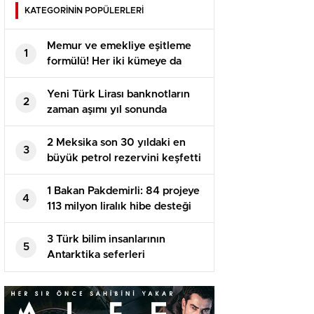
KATEGORİNİN POPÜLERLERİ
Memur ve emekliye eşitleme
1
formülü! Her iki kümeye da
yüzde 50 artırım bekleniyor
Yeni Türk Lirası banknotların
2
zaman aşımı yıl sonunda
dolacak
2 Meksika son 30 yıldaki en
3
büyük petrol rezervini keşfetti
1 Bakan Pakdemirli: 84 projeye
4
113 milyon liralık hibe desteği
sağlanacak
3 Türk bilim insanlarının
5
Antarktika seferleri
meyvelerini veriyor