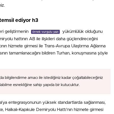
iz.
temsil ediyor h3
eri geliştirmenin
yükümlülük olduğunu
örnek vurgulu yazı
ryolu hattının AB ile ilişkileri daha güçlendireceğini
tının hizmete girmesi ile Trans-Avrupa Ulaştırma Ağlarına
ının tamamlanacağını bildiren Turhan, konuşmasına şöyle
da bilgilendirme amacı ile istediğiniz kadar çoğaltabileceğiniz
alabilme esnekliğine sahip yapıda bir kutucuktur.
upa’ya entegrasyonunun yüksek standartlarda sağlanması,
İşte, Halkalı-Kapıkule Demiryolu Hattı’nın hizmete girmesi