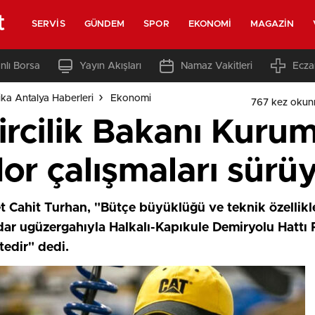
t
SERVIS
GÜNDEM
SPOR
EKONOMI
MAGAZIN
nlı Borsa
Yayın Akışları
Namaz Vakitleri
Ecza
ka Antalya Haberleri
Ekonomi
767 kez okun
rcilik Bakanı Kurum
dor çalışmaları sürü
 Cahit Turhan, "Bütçe büyüklüğü ve teknik özellikler
adar ugüzergahıyla Halkalı-Kapıkule Demiryolu Hattı P
edir" dedi.