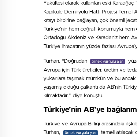
Fakültesi olarak kullanılan eski Karaağa
Kapıkule Demiryolu Hattı Projesi Temel 
kıtayı birbirine bağlayan, çok önemli jeos
Türkiye’nin hem coğrafi konumuyla hem de 
Ortadoğu Akdeniz ve Karadeniz hem A
Türkiye ihracatının yüzde fazlası Avrupa’ya 
Turhan, “Doğrudan
yüzd
örnek vurgulu alan
Avrupa için Türk üreticiler, üretim ve teda
yukarılara taşımak mümkün ve bu ancak adil
yaşamış olduğu çalkantı da AB’nin Türkiye
kılmaktadır.” diye konuştu.
Türkiye’nin AB’ye bağlanma
Türkiye ve Avrupa Birliği arasındaki ilişki
Turhan,
temeli atılacak d
örnek vurgulu yazı