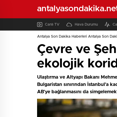
antalyasondakika.ne
Canlı TV
Hava Durumu
Ca
Antalya Son Dakika Haberleri Antalya Son Daki
Çevre ve Şehi
ekolojik kori
Ulaştırma ve Altyapı Bakanı Mehmet
Bulgaristan sınırından İstanbul'a k
AB’ye bağlanmasını da simgelemekt