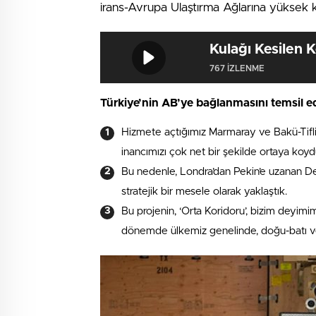
irans-Avrupa Ulaştırma Ağlarına yüksek 
Kulağı Kesilen 
767 IZLENME
Türkiye’nin AB’ye bağlanmasını temsil e
Hizmete açtığımız Marmaray ve Bakü-Tifli
inancımızı çok net bir şekilde ortaya koyd
Bu nedenle, Londra’dan Pekin’e uzanan D
stratejik bir mesele olarak yaklaştık.
Bu projenin, ‘Orta Koridoru’, bizim deyim
dönemde ülkemiz genelinde, doğu-batı v