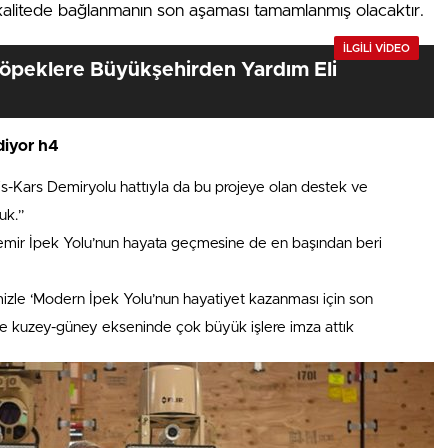
kalitede bağlanmanın son aşaması tamamlanmış olacaktır.
İLGİLİ VİDEO
Köpeklere Büyükşehirden Yardım Eli
diyor h4
s-Kars Demiryolu hattıyla da bu projeye olan destek ve
uk.”
emir İpek Yolu’nun hayata geçmesine de en başından beri
imizle ‘Modern İpek Yolu’nun hayatiyet kazanması için son
e kuzey-güney ekseninde çok büyük işlere imza attık