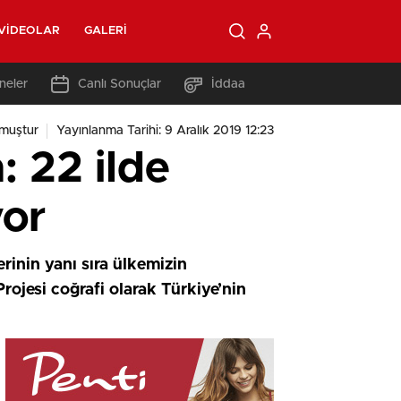
VIDEOLAR
GALERI
neler
Canlı Sonuçlar
İddaa
muştur
Yayınlanma Tarihi: 9 Aralık 2019 12:23
: 22 ilde
yor
inin yanı sıra ülkemizin
rojesi coğrafi olarak Türkiye’nin