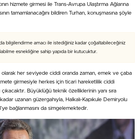
tının hizmete girmesi ile Trans-Avrupa Ulaştırma Ağlarına
ının tamamlanacağını bildiren Turhan, konuşmasına şöyle
da bilgilendirme amacı ile istediğiniz kadar çoğaltabileceğiniz
alabilme esnekliğine sahip yapıda bir kutucuktur.
fı olarak her seviyede ciddi oranda zaman, emek ve çaba
mete girmesiyle herkes için ticari hareketlilik ciddi
çıkacaktır. Büyüklüğü teknik özelliklerinin yanı sıra
’a kadar uzanan güzergahıyla, Halkalı-Kapıkule Demiryolu
 AB’ye bağlanmasını da simgelemektedir.