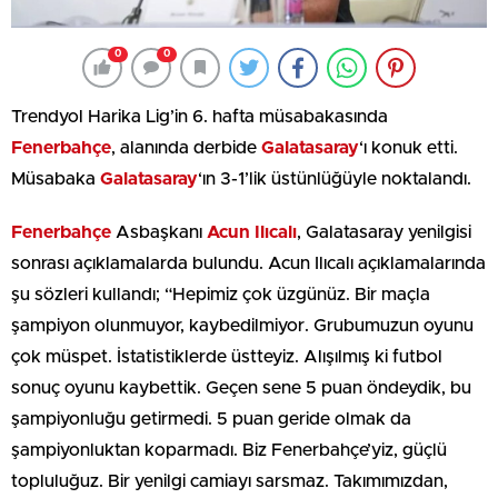
0
0
Trendyol Harika Lig’in 6. hafta müsabakasında
Fenerbahçe
, alanında derbide
Galatasaray
‘ı konuk etti.
Müsabaka
Galatasaray
‘ın 3-1’lik üstünlüğüyle noktalandı.
Fenerbahçe
Asbaşkanı
Acun Ilıcalı
, Galatasaray yenilgisi
sonrası açıklamalarda bulundu. Acun Ilıcalı açıklamalarında
şu sözleri kullandı; “Hepimiz çok üzgünüz. Bir maçla
şampiyon olunmuyor, kaybedilmiyor. Grubumuzun oyunu
çok müspet. İstatistiklerde üstteyiz. Alışılmış ki futbol
sonuç oyunu kaybettik. Geçen sene 5 puan öndeydik, bu
şampiyonluğu getirmedi. 5 puan geride olmak da
şampiyonluktan koparmadı. Biz Fenerbahçe’yiz, güçlü
topluluğuz. Bir yenilgi camiayı sarsmaz. Takımımızdan,