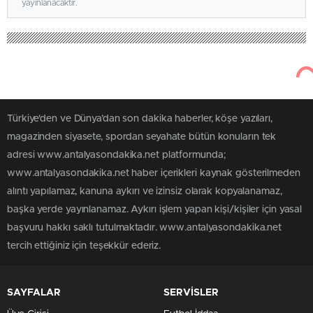
yayınlanacaktır.
Türkiye'den ve Dünya’dan son dakika haberler, köşe yazıları,
magazinden siyasete, spordan seyahate bütün konuların tek
adresi www.antalyasondakika.net platformunda;
www.antalyasondakika.net haber içerikleri kaynak gösterilmeden
alıntı yapılamaz, kanuna aykırı ve izinsiz olarak kopyalanamaz,
başka yerde yayınlanamaz. Aykırı işlem yapan kişi/kişiler için yasal
başvuru hakkı saklı tutulmaktadır. www.antalyasondakika.net
tercih ettiğiniz için teşekkür ederiz.
SAYFALAR
SERVİSLER