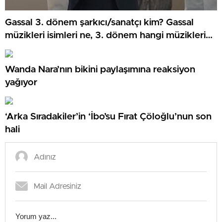
Gassal 3. dönem şarkıcı/sanatçı kim? Gassal
müzikleri isimleri ne, 3. dönem hangi müzikleri
söyledi?
Wanda Nara’nın bikini paylaşımına reaksiyon
yağıyor
‘Arka Sıradakiler’in ‘İbo’su Fırat Çöloğlu’nun son
hali