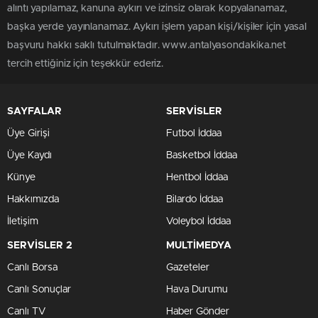
alıntı yapılamaz, kanuna aykırı ve izinsiz olarak kopyalanamaz,
başka yerde yayınlanamaz. Aykırı işlem yapan kişi/kişiler için yasal
başvuru hakkı saklı tutulmaktadır. www.antalyasondakika.net
tercih ettiğiniz için teşekkür ederiz.
SAYFALAR
SERVİSLER
Üye Girişi
Futbol İddaa
Üye Kaydı
Basketbol İddaa
Künye
Hentbol İddaa
Hakkımızda
Bilardo İddaa
İletişim
Voleybol İddaa
SERVİSLER 2
MULTİMEDYA
Canlı Borsa
Gazeteler
Canlı Sonuçlar
Hava Durumu
Canlı TV
Haber Gönder