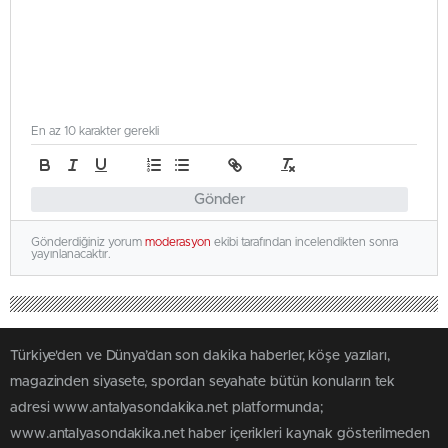
En az 10 karakter gerekli
Gönder
Gönderdiğiniz yorum
moderasyon
ekibi tarafından incelendikten sonra
yayınlanacaktır.
Türkiye'den ve Dünya’dan son dakika haberler, köşe yazıları,
magazinden siyasete, spordan seyahate bütün konuların tek
adresi www.antalyasondakika.net platformunda;
www.antalyasondakika.net haber içerikleri kaynak gösterilmeden