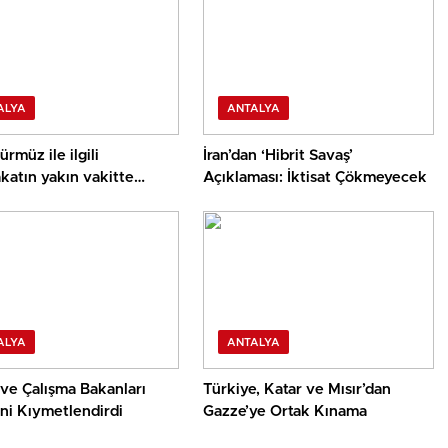
ALYA
ANTALYA
rmüz ile ilgili
İran’dan ‘Hibrit Savaş’
katın yakın vakitte
Açıklaması: İktisat Çökmeyecek
asını umuyor
ALYA
ANTALYA
ve Çalışma Bakanları
Türkiye, Katar ve Mısır’dan
ğini Kıymetlendirdi
Gazze’ye Ortak Kınama