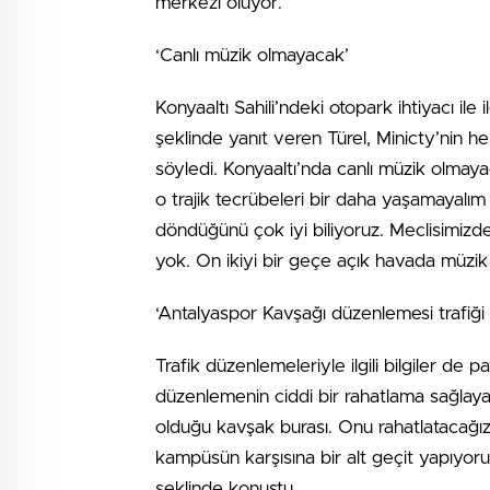
merkezi oluyor.’
‘Canlı müzik olmayacak’
Konyaaltı Sahili’ndeki otopark ihtiyacı ile
şeklinde yanıt veren Türel, Minicty’nin h
söyledi. Konyaaltı’nda canlı müzik olmay
o trajik tecrübeleri bir daha yaşamayalım 
döndüğünü çok iyi biliyoruz. Meclisimizd
yok. On ikiyi bir geçe açık havada müzik
‘Antalyaspor Kavşağı düzenlemesi trafiği 
Trafik düzenlemeleriyle ilgili bilgiler de
düzenlemenin ciddi bir rahatlama sağlayaca
olduğu kavşak burası. Onu rahatlatacağı
kampüsün karşısına bir alt geçit yapıyo
şeklinde konuştu.