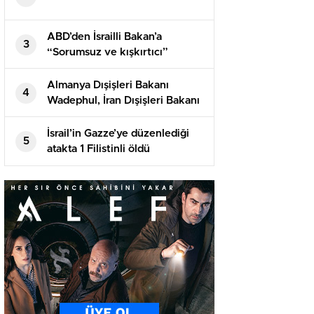
ABD’den İsrailli Bakan’a
3
“Sorumsuz ve kışkırtıcı”
suçlaması! Tıpkı sertlikte
karşılık geldi
Almanya Dışişleri Bakanı
4
Wadephul, İran Dışişleri Bakanı
Erakçi ile telefonda görüştü
İsrail’in Gazze’ye düzenlediği
5
atakta 1 Filistinli öldü