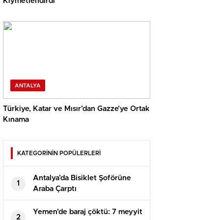
Kıymetlendirdi
ANTALYA
Türkiye, Katar ve Mısır’dan Gazze’ye Ortak
Kınama
KATEGORİNİN POPÜLERLERİ
Antalya’da Bisiklet Şoförüne
1
Araba Çarptı
Yemen’de baraj çöktü: 7 meyyit
2