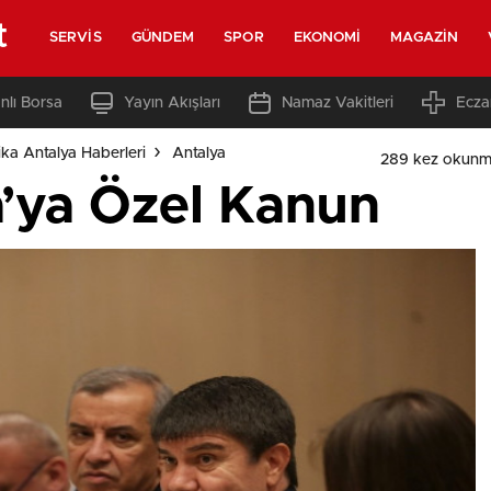
t
SERVIS
GÜNDEM
SPOR
EKONOMI
MAGAZIN
nlı Borsa
Yayın Akışları
Namaz Vakitleri
Ecza
ka Antalya Haberleri
Antalya
289 kez okunm
’ya Özel Kanun