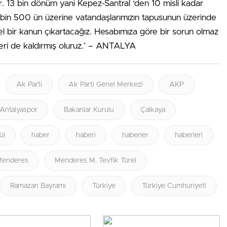
 13 bin dönüm yani Kepez-Santral ‘den 10 misli kadar
 bin 500 ün üzerine vatandaşlarımızın tapusunun üzerinde
zel bir kanun çıkartacağız. Hesabımıza göre bir sorun olmaz
leri de kaldırmış oluruz.’ – ANTALYA
Ak Parti
Ak Parti Genel Merkezi
AKP
Antalyaspor
Bakanlar Kurulu
Çalkaya
ül
haber
haberi
haberler
haberleri
enderes
Menderes M. Tevfik Türel
Ramazan Bayramı
Türkiye
Türkiye Cumhuriyeti