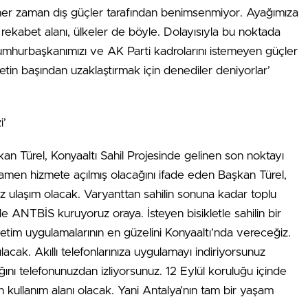
a her zaman dış güçler tarafından benimsenmiyor. Ayağımıza
 rekabet alanı, ülkeler de böyle. Dolayısıyla bu noktada
 Cumhurbaşkanımızı ve AK Parti kadrolarını istemeyen güçler
letin başından uzaklaştırmak için denediler deniyorlar’
i’
kan Türel, Konyaaltı Sahil Projesinde gelinen son noktayı
amen hizmete açılmış olacağını ifade eden Başkan Türel,
siz ulaşım olacak. Varyanttan sahilin sonuna kadar toplu
 de ANTBİS kuruyoruz oraya. İsteyen bisikletle sahilin bir
etim uygulamalarının en güzelini Konyaaltı’nda vereceğiz.
lacak. Akıllı telefonlarınıza uygulamayı indiriyorsunuz
nı telefonunuzdan izliyorsunuz. 12 Eylül koruluğu içinde
 kullanım alanı olacak. Yani Antalya’nın tam bir yaşam