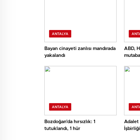
ANTALYA
ANT
Bayan cinayeti zanlısı mandırada
ABD, Hü
yakalandı
mutaba
yapılm
ANTALYA
ANT
Bozdoğan’da hırsızlık: 1
Adalet 
tutuklandı, 1 hür
İşbirli