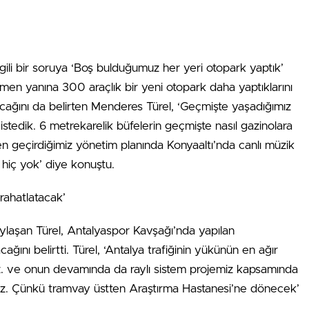
 ilgili bir soruya ‘Boş bulduğumuz her yeri otopark yaptık’
emen yanına 300 araçlık bir yeni otopark daha yaptıklarını
acağını da belirten Menderes Türel, ‘Geçmişte yaşadığımız
istedik. 6 metrekarelik büfelerin geçmişte nasıl gazinolara
en geçirdiğimiz yönetim planında Konyaaltı’nda canlı müzik
 hiç yok’ diye konuştu.
rahatlatacak’
 paylaşan Türel, Antalyaspor Kavşağı’nda yapılan
ğını belirtti. Türel, ‘Antalya trafiğinin yükünün en ağır
z. ve onun devamında da raylı sistem projemiz kapsamında
ruz. Çünkü tramvay üstten Araştırma Hastanesi’ne dönecek’