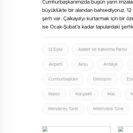
Cumhurbaşkanımızda bugün yarın imzalar.
büyüklükte bir alandan bahsediyoruz. 12
şerh var. Çalkaya’yı kurtarmak için bir ö
ise Ocak-Şubat’a kadar tapulardaki şerh
12 Eylül
Adalet Ve Kalkınma Partisi
Akparti
Aksu
Antalya
Cumhurbaşkanı
Dönüşüm
Eyl
Kepez
Konyaaltı
Mac
M
Menderes Türel
Milletvekili Türel