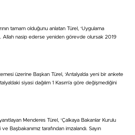
klarının tamam olduğunu anlatan Türel, ‘Uygulama
zır. Allah nasip ederse yeniden görevde olursak 2019
temesi üzerine Başkan Türel, ‘Antalya’da yeni bir ankete
talya’daki siyasi dağılım 1 Kasım’a göre değişmediğini
u yanıtlayan Menderes Türel, ‘Çalkaya Bakanlar Kurulu
di ve Başbakanımız tarafından imzalandı. Sayın