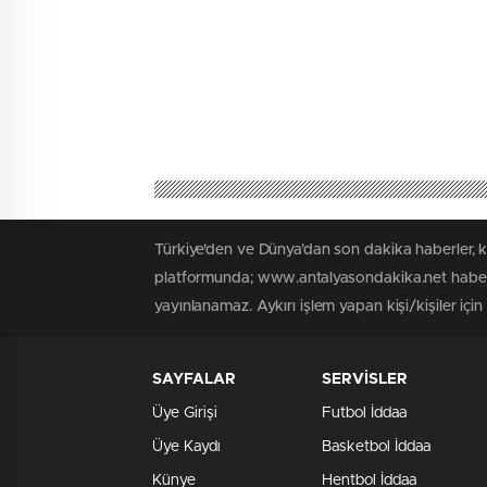
Türkiye'den ve Dünya’dan son dakika haberler, 
platformunda; www.antalyasondakika.net haber i
yayınlanamaz. Aykırı işlem yapan kişi/kişiler içi
SAYFALAR
SERVİSLER
Üye Girişi
Futbol İddaa
Üye Kaydı
Basketbol İddaa
Künye
Hentbol İddaa