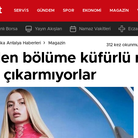
t
SERVIS
GÜNDEM
SPOR
EKONOMI
MAGAZIN
nlı Borsa
Yayın Akışları
Namaz Vakitleri
Ecza
ka Antalya Haberleri
Magazin
312 kez okunmu
den bölüme küfürlü 
 çıkarmıyorlar