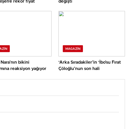
lşen’e rekor fiyat
değişti
AZIN
MAGAZIN
ara’nın bikini
‘Arka Sıradakiler’in ‘İbo’su Fırat
mına reaksiyon yağıyor
Çöloğlu’nun son hali