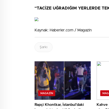
“TACİZE UĞRADIĞIM YERLERDE TE
Kaynak: Haberler.com / Magazin
Şarkı
MAGAZIN
MAG
Rapçi Khontkar, İstanbul’daki
Kahve 