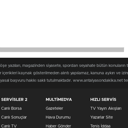
köşe yazıları, magazinden siyasete, spordan seyahate bütün konuların
çerikleri kaynak gösterilmeden alıntı yapılamaz, kanuna aykırı ve izi
n yasal başvuru hakkı saklı tutulmaktadır. www.antalyasondakika.net terc
SERVİSLER 2
MULTİMEDYA
HIZLI SERVİS
Canlı Borsa
Gazeteler
TV Yayın Akışları
Canlı Sonuçlar
Hava Durumu
Yazarlar Site
Canlı TV
Haber Gönder
Tenis İddaa