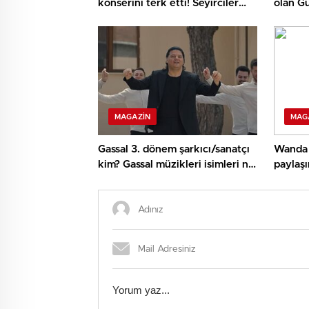
konserini terk etti! Seyirciler
olan Gü
isyan etti
MAGAZIN
MAG
Gassal 3. dönem şarkıcı/sanatçı
Wanda N
kim? Gassal müzikleri isimleri ne,
paylaşı
3. dönem hangi müzikleri
söyledi?