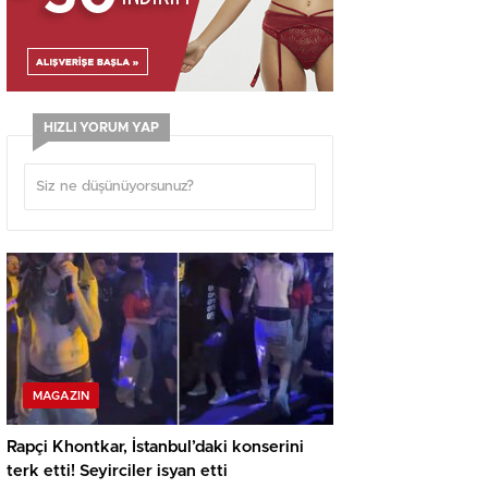
HIZLI YORUM YAP
MAGAZIN
Rapçi Khontkar, İstanbul’daki konserini
terk etti! Seyirciler isyan etti