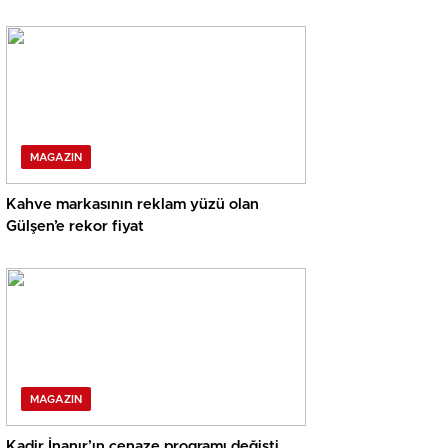
MAGAZIN
Kahve markasının reklam yüzü olan
Gülşen’e rekor fiyat
MAGAZIN
Kadir İnanır’ın cenaze programı değişti