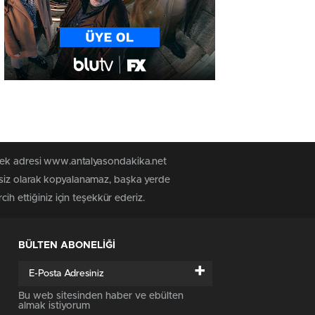
 tek adresi www.antalyasondakika.net
nsiz olarak kopyalanamaz, başka yerde
ih ettiğiniz için teşekkür ederiz.
BÜLTEN ABONELİĞİ
+
Bu web sitesinden haber ve ebülten
almak istiyorum