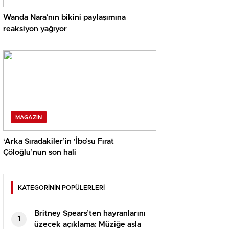
Wanda Nara’nın bikini paylaşımına
reaksiyon yağıyor
MAGAZIN
‘Arka Sıradakiler’in ‘İbo’su Fırat
Çöloğlu’nun son hali
KATEGORİNİN POPÜLERLERİ
Britney Spears’ten hayranlarını
1
üzecek açıklama: Müziğe asla