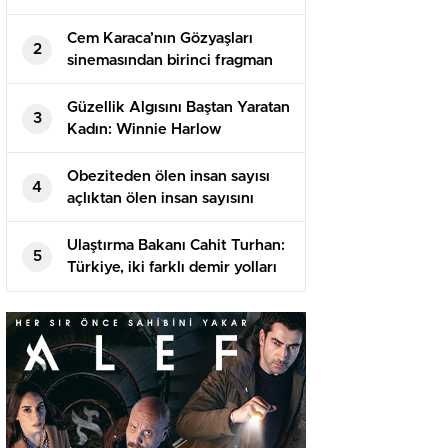
geri dönmeyeceğim
Cem Karaca’nın Gözyaşları
2
sinemasından birinci fragman
geldi! İsmail Hacıoğlu’nun
oyunculuğuna övgü yağdı
Güzellik Algısını Baştan Yaratan
3
Kadın: Winnie Harlow
Obeziteden ölen insan sayısı
4
açlıktan ölen insan sayısını
geçti
Ulaştırma Bakanı Cahit Turhan:
5
Türkiye, iki farklı demir yolları
İle AB’ye bağlanacağını açıkladı