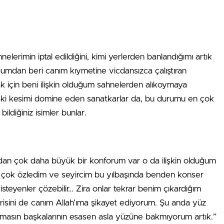
rimin iptal edildiğini, kimi yerlerden banlandığımı artık
ğumdan beri canım kıymetine vicdansızca çalıştıran
 için beni ilişkin olduğum sahnelerden alıkoymaya
ındaki kesimi domine eden sanatkarlar da, bu durumu en çok
ldiğiniz isimler bunlar.
adan çok daha büyük bir konforum var o da ilişkin olduğum
çok özledim ve seyircim bu yılbaşında benden konser
isteyenler çözebilir… Zira onlar tekrar benim çıkardığım
isini de canım Allah’ıma şikayet ediyorum. Şu anda yüz
masın başkalarının esasen asla yüzüne bakmıyorum artık.”