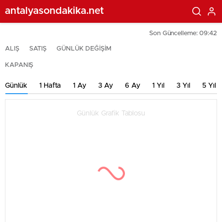
antalyasondakika.net
Son Güncelleme: 09:42
ALIŞ
SATIŞ
GÜNLÜK DEĞİŞİM
KAPANIŞ
Günlük
1 Hafta
1 Ay
3 Ay
6 Ay
1 Yıl
3 Yıl
5 Yıl
Günlük Grafik Tablosu