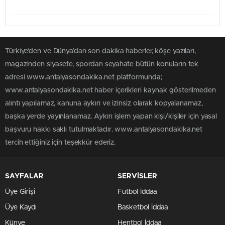
Haftalık Grafik Tablosu
Türkiye'den ve Dünya’dan son dakika haberler, köşe yazıları,
magazinden siyasete, spordan seyahate bütün konuların tek
adresi www.antalyasondakika.net platformunda;
www.antalyasondakika.net haber içerikleri kaynak gösterilmeden
alıntı yapılamaz, kanuna aykırı ve izinsiz olarak kopyalanamaz,
başka yerde yayınlanamaz. Aykırı işlem yapan kişi/kişiler için yasal
başvuru hakkı saklı tutulmaktadır. www.antalyasondakika.net
tercih ettiğiniz için teşekkür ederiz.
1 Aylık Grafik Tablosu
SAYFALAR
SERVİSLER
Üye Girişi
Futbol İddaa
Üye Kaydı
Basketbol İddaa
Künye
Hentbol İddaa