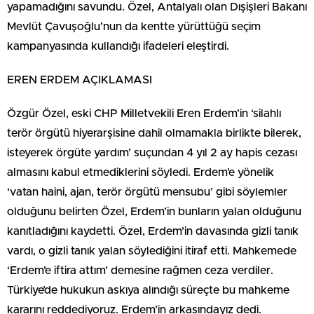
yapamadığını savundu. Özel, Antalyalı olan Dışişleri Bakanı
Mevlüt Çavuşoğlu’nun da kentte yürüttüğü seçim
kampanyasında kullandığı ifadeleri eleştirdi.
EREN ERDEM AÇIKLAMASI
Özgür Özel, eski CHP Milletvekili Eren Erdem’in ‘silahlı
terör örgütü hiyerarşisine dahil olmamakla birlikte bilerek,
isteyerek örgüte yardım’ suçundan 4 yıl 2 ay hapis cezası
almasını kabul etmediklerini söyledi. Erdem’e yönelik
‘vatan haini, ajan, terör örgütü mensubu’ gibi söylemler
olduğunu belirten Özel, Erdem’in bunların yalan olduğunu
kanıtladığını kaydetti. Özel, Erdem’in davasında gizli tanık
vardı, o gizli tanık yalan söylediğini itiraf etti. Mahkemede
‘Erdem’e iftira attım’ demesine rağmen ceza verdiler.
Türkiye’de hukukun askıya alındığı süreçte bu mahkeme
kararını reddediyoruz. Erdem’in arkasındayız dedi.