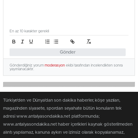
En az 10 karakter gerekli
Gönder
Gönderdiğiniz yorum
moderasyon
ekibi tarafından incelendikten sonra
yayınlanacaktır.
Türkiye'den ve Dünya’dan son dakika haberler, köşe yazıları,
magazinden siyasete, spordan seyahate bütün konuların tek
adresi www.antalyasondakika.net platformunda;
www.antalyasondakika.net haber içerikleri kaynak gösterilmeden
alıntı yapılamaz, kanuna aykırı ve izinsiz olarak kopyalanamaz,