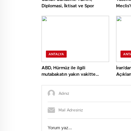
Diplomasi, İktisat ve Spor
Meclis
Reaksi
ANTALYA
ANT
ABD, Hürmüz ile ilgili
İran’da
mutabakatın yakın vakitte
Açıkla
yapılmasını umuyor