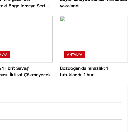
’teki Engellemeye Sert
yakalandı
yon
ALYA
ANTALYA
n ‘Hibrit Savaş’
Bozdoğan’da hırsızlık: 1
ması: İktisat Çökmeyecek
tutuklandı, 1 hür