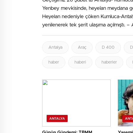
Yenbey mevkisinde, heyelan meydana gel
Heyelan nedeniyle çöken Kumluca-Antaly
yenilenerek tek şerit ulaşıma açılmıştı.
Antalya
Araç
D 400
D
haber
haberi
haberler
ANTALYA
ANT
Günün Gündemi: TBMM,
Yasemi