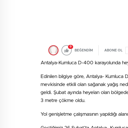
0
BEĞENDİM
ABONE OL
Antalya-Kumluca D-400 karayolunda hey
Edinilen bilgiye göre, Antalya- Kumluca 
mevkisinde etkili olan sağanak yağış ned
geldi. Şubat ayında heyelan olan bölge
3 metre çökme oldu.
Yol genişletme çalışmasının yapıldığı alan
Geçtiğimiz 26 Şubat’ta Antalya- Kumluca