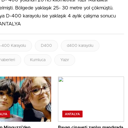
mişti. Bölgede yaklaşık 25- 30 metre yol çökmüştü.
a D-400 karayolu ise yaklaşık 4 aylık çalışma sonucu
 – ANTALYA
-400 Karayolu
D400
d400 karayolu
haberleri
Kumluca
Yazır
ALYA
ANTALYA
n Minguzzi’den
Bayan cinayeti zanlısı mandırada