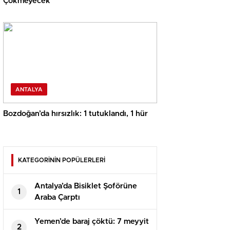
Çökmeyecek
ANTALYA
Bozdoğan’da hırsızlık: 1 tutuklandı, 1 hür
KATEGORİNİN POPÜLERLERİ
Antalya’da Bisiklet Şoförüne
1
Araba Çarptı
Yemen’de baraj çöktü: 7 meyyit
2