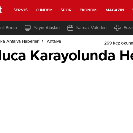
t
SERVIS
GÜNDEM
SPOR
EKONOMI
MAGAZIN
nlı Borsa
Yayın Akışları
Namaz Vakitleri
Ecza
ka Antalya Haberleri
Antalya
269 kez okun
luca Karayolunda H