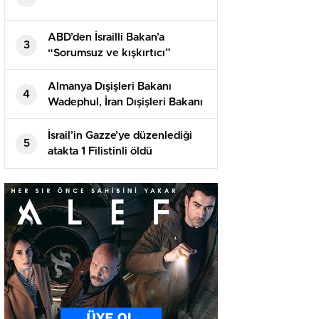
ABD’den İsrailli Bakan’a
3
“Sorumsuz ve kışkırtıcı”
suçlaması! Tıpkı sertlikte
karşılık geldi
Almanya Dışişleri Bakanı
4
Wadephul, İran Dışişleri Bakanı
Erakçi ile telefonda görüştü
İsrail’in Gazze’ye düzenlediği
5
atakta 1 Filistinli öldü