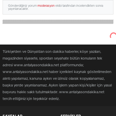
Gönderdiğiniz yorum
moderasyon
ekibi tarafından incelendikten sonra
yayınlanacaktır.
Türkiye'den ve Dünya’dan son dakika haberler, köşe yazıları,
magazinden siyasete, spordan seyahate bütün konuların tek
adresi www.antalyasondakika.net platformunda;
www.antalyasondakika.net haber içerikleri kaynak gösterilmeden
alıntı yapılamaz, kanuna aykırı ve izinsiz olarak kopyalanamaz,
başka yerde yayınlanamaz. Aykırı işlem yapan kişi/kişiler için yasal
başvuru hakkı saklı tutulmaktadır. www.antalyasondakika.net
tercih ettiğiniz için teşekkür ederiz.