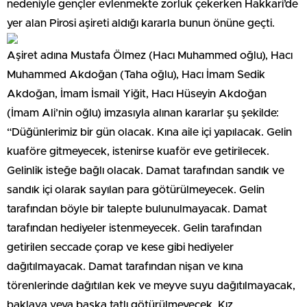
nedeniyle gençler evlenmekte zorluk çekerken Hakkari’de
yer alan Pirosi aşireti aldığı kararla bunun önüne geçti.
Aşiret adına Mustafa Ölmez (Hacı Muhammed oğlu), Hacı
Muhammed Akdoğan (Taha oğlu), Hacı İmam Sedik
Akdoğan, İmam İsmail Yiğit, Hacı Hüseyin Akdoğan
(İmam Ali’nin oğlu) imzasıyla alınan kararlar şu şekilde:
“Düğünlerimiz bir gün olacak. Kına aile içi yapılacak. Gelin
kuaföre gitmeyecek, istenirse kuaför eve getirilecek.
Gelinlik isteğe bağlı olacak. Damat tarafından sandık ve
sandık içi olarak sayılan para götürülmeyecek. Gelin
tarafından böyle bir talepte bulunulmayacak. Damat
tarafından hediyeler istenmeyecek. Gelin tarafından
getirilen seccade çorap ve kese gibi hediyeler
dağıtılmayacak. Damat tarafından nişan ve kına
törenlerinde dağıtılan kek ve meyve suyu dağıtılmayacak,
baklava veya başka tatlı götürülmeyecek. Kız