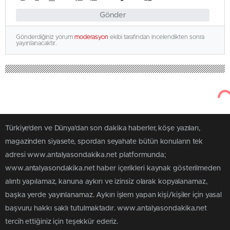
Gönder
Gönderdiğiniz yorum
moderasyon
ekibi tarafından incelendikten sonra
yayınlanacaktır.
Türkiye'den ve Dünya’dan son dakika haberler, köşe yazıları,
magazinden siyasete, spordan seyahate bütün konuların tek
adresi www.antalyasondakika.net platformunda;
www.antalyasondakika.net haber içerikleri kaynak gösterilmeden
alıntı yapılamaz, kanuna aykırı ve izinsiz olarak kopyalanamaz,
başka yerde yayınlanamaz. Aykırı işlem yapan kişi/kişiler için yasal
başvuru hakkı saklı tutulmaktadır. www.antalyasondakika.net
tercih ettiğiniz için teşekkür ederiz.