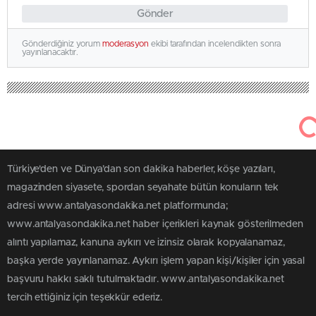
Gönder
Gönderdiğiniz yorum
moderasyon
ekibi tarafından incelendikten sonra
yayınlanacaktır.
Türkiye'den ve Dünya’dan son dakika haberler, köşe yazıları,
magazinden siyasete, spordan seyahate bütün konuların tek
adresi www.antalyasondakika.net platformunda;
www.antalyasondakika.net haber içerikleri kaynak gösterilmeden
alıntı yapılamaz, kanuna aykırı ve izinsiz olarak kopyalanamaz,
başka yerde yayınlanamaz. Aykırı işlem yapan kişi/kişiler için yasal
başvuru hakkı saklı tutulmaktadır. www.antalyasondakika.net
tercih ettiğiniz için teşekkür ederiz.