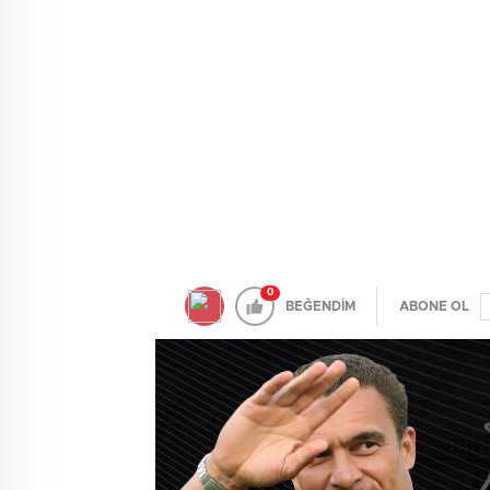
0
BEĞENDİM
ABONE OL