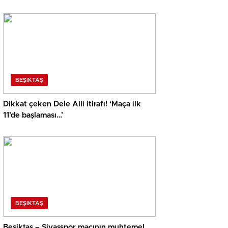
BEŞIKTAŞ
Dikkat çeken Dele Alli itirafı! ‘Maça ilk
11’de başlaması…’
BEŞIKTAŞ
Beşiktaş – Sivasspor maçının muhtemel