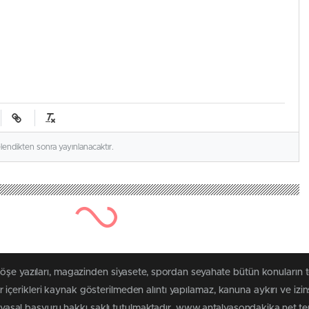
elendikten sonra yayınlanacaktır.
köşe yazıları, magazinden siyasete, spordan seyahate bütün konuların
çerikleri kaynak gösterilmeden alıntı yapılamaz, kanuna aykırı ve izi
n yasal başvuru hakkı saklı tutulmaktadır. www.antalyasondakika.net terc