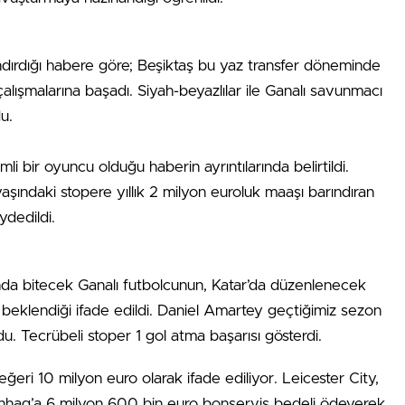
ndırdığı habere göre; Beşiktaş bu yaz transfer döneminde
lışmalarına başadı. Siyah-beyazlılar ile Ganalı savunmacı
u.
li bir oyuncu olduğu haberin ayrıntılarında belirtildi.
şındaki stopere yıllık 2 milyon euroluk maaşı barındıran
ydedildi.
nda bitecek Ganalı futbolcunun, Katar’da düzenlenecek
beklendiği ifade edildi. Daniel Amartey geçtiğimiz sezon
 Tecrübeli stoper 1 gol atma başarısı gösterdi.
eri 10 milyon euro olarak ifade ediliyor. Leicester City,
hag’a 6 milyon 600 bin euro bonservis bedeli ödeyerek