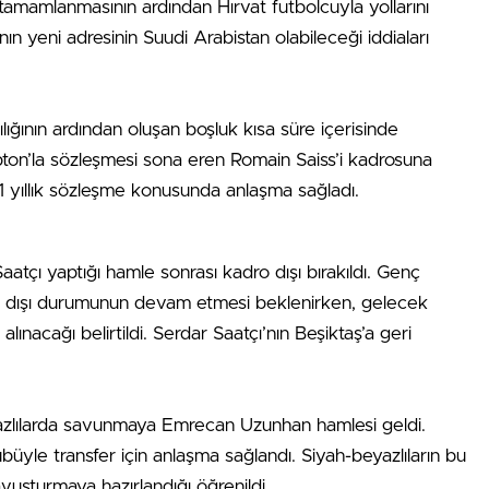
tamamlanmasının ardından Hırvat futbolcuyla yollarını
nın yeni adresinin Suudi Arabistan olabileceği iddiaları
ğının ardından oluşan boşluk kısa süre içerisinde
ton’la sözleşmesi sona eren Romain Saiss’i kadrosuna
2+1 yıllık sözleşme konusunda anlaşma sağladı.
tçı yaptığı hamle sonrası kadro dışı bırakıldı. Genç
 dışı durumunun devam etmesi beklenirken, gelecek
alınacağı belirtildi. Serdar Saatçı’nın Beşiktaş’a geri
azlılarda savunmaya Emrecan Uzunhan hamlesi geldi.
üyle transfer için anlaşma sağlandı. Siyah-beyazlıların bu
avuşturmaya hazırlandığı öğrenildi.