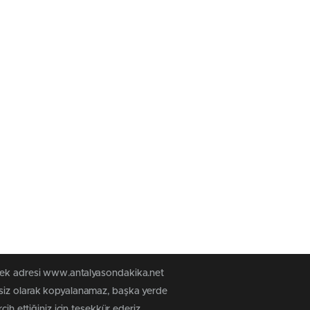
 tek adresi www.antalyasondakika.net
nsiz olarak kopyalanamaz, başka yerde
ih ettiğiniz için teşekkür ederiz.