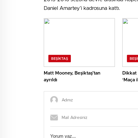
Daniel Amartey’i kadrosuna kattı.
BEŞIKTAŞ
BEŞ
Matt Mooney, Beşiktaş’tan
Dikkat 
ayrıldı
‘Maça i