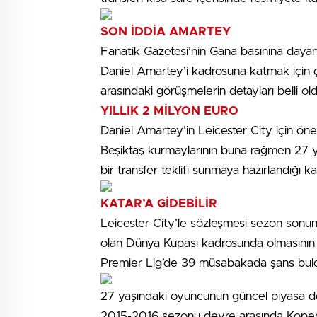
SON İDDİA AMARTEY
Fanatik Gazetesi’nin Gana basınına daya
Daniel Amartey’i kadrosuna katmak için ça
arasındaki görüşmelerin detayları belli old
YILLIK 2 MİLYON EURO
Daniel Amartey’in Leicester City için önem
Beşiktaş kurmaylarının buna rağmen 27 ya
bir transfer teklifi sunmaya hazırlandığı ka
KATAR’A GİDEBİLİR
Leicester City’le sözleşmesi sezon sonu
olan Dünya Kupası kadrosunda olmasının 
Premier Lig’de 39 müsabakada şans buldu.
27 yaşındaki oyuncunun güncel piyasa değ
2015-2016 sezonu devre arasında Kopen