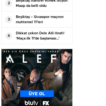
Beşiktaş transfer etmek istiyor!
2
Maaşı da belli oldu
Beşiktaş – Sivasspor maçının
3
muhtemel 11’leri
Dikkat çeken Dele Alli itirafı!
4
‘Maça ilk 11’de başlaması…’