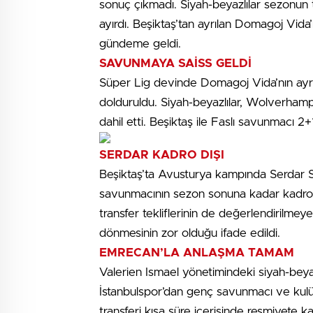
sonuç çıkmadı. Siyah-beyazlılar sezonun 
ayırdı. Beşiktaş’tan ayrılan Domagoj Vida’
gündeme geldi.
SAVUNMAYA SAİSS GELDİ
Süper Lig devinde Domagoj Vida’nın ayrılı
dolduruldu. Siyah-beyazlılar, Wolverhamp
dahil etti. Beşiktaş ile Faslı savunmacı 
SERDAR KADRO DIŞI
Beşiktaş’ta Avusturya kampında Serdar Saa
savunmacının sezon sonuna kadar kadro
transfer tekliflerinin de değerlendirilmeye 
dönmesinin zor olduğu ifade edildi.
EMRECAN’LA ANLAŞMA TAMAM
Valerien Ismael yönetimindeki siyah-bey
İstanbulspor’dan genç savunmacı ve kulüb
transferi kısa süre içerisinde resmiyete k