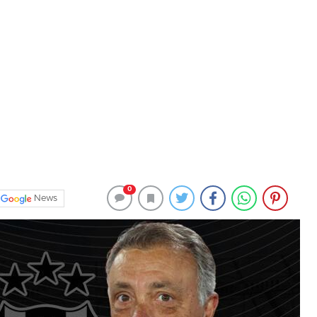
0
News