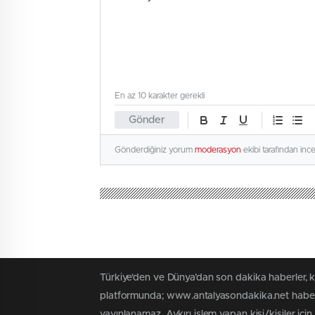
En az 10 karakter gerekli
Gönder
Gönderdiğiniz yorum
moderasyon
ekibi tarafından inc
Türkiye'den ve Dünya’dan son dakika haberler, 
platformunda; www.antalyasondakika.net haber i
yayınlanamaz. Aykırı işlem yapan kişi/kişiler içi