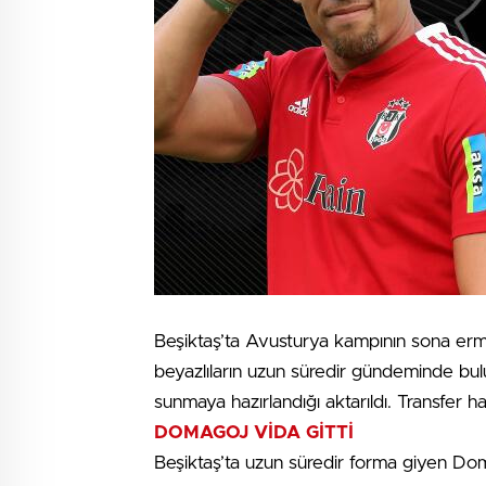
Beşiktaş’ta Avusturya kampının sona ermes
beyazlıların uzun süredir gündeminde bulu
sunmaya hazırlandığı aktarıldı. Transfer hab
DOMAGOJ VİDA GİTTİ
Beşiktaş’ta uzun süredir forma giyen Do