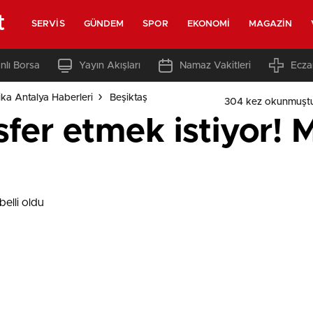
t
SERVIS
GÜNDEM
SPOR
EKONOMI
MAGAZIN
nlı Borsa
Yayın Akışları
Namaz Vakitleri
Ecza
ka Antalya Haberleri
Beşiktaş
304 kez okunmuşt
sfer etmek istiyor! M