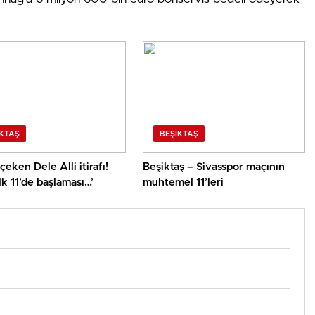
IKTAŞ
BEŞIKTAŞ
çeken Dele Alli itirafı!
Beşiktaş – Sivasspor maçının
lk 11’de başlaması…’
muhtemel 11’leri