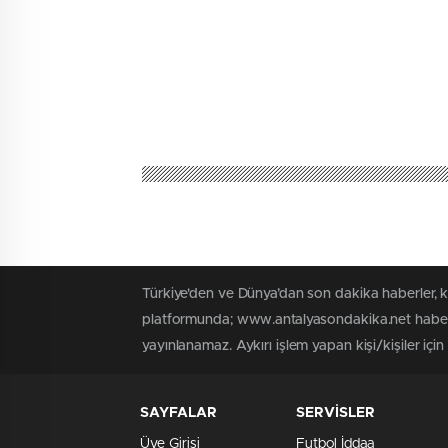
Türkiye'den ve Dünya’dan son dakika haberler, 
platformunda; www.antalyasondakika.net haber i
yayınlanamaz. Aykırı işlem yapan kişi/kişiler içi
SAYFALAR
SERVİSLER
Üye Girişi
Futbol İddaa