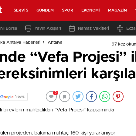
t
SERVIS
GÜNDEM
SPOR
EKONOMI
MAGAZIN
nlı Borsa
Yayın Akışları
Namaz Vakitleri
Ecza
ka Antalya Haberleri
Antalya
97 kez oku
nde “Vefa Projesi” i
ereksinimleri karşıl
0
News
li bireylerin muhtaçlıkları “Vefa Projesi” kapsamında
len projeden, bakıma muhtaç 160 kişi yararlanıyor.