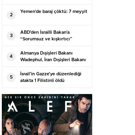
Yemen’de baraj çöktü: 7 meyyit
2
ABD’den İsrailli Bakan’a
3
“Sorumsuz ve kışkırtıcı”
suçlaması! Tıpkı sertlikte
karşılık geldi
Almanya Dışişleri Bakanı
4
Wadephul, İran Dışişleri Bakanı
Erakçi ile telefonda görüştü
İsrail’in Gazze’ye düzenlediği
5
atakta 1 Filistinli öldü