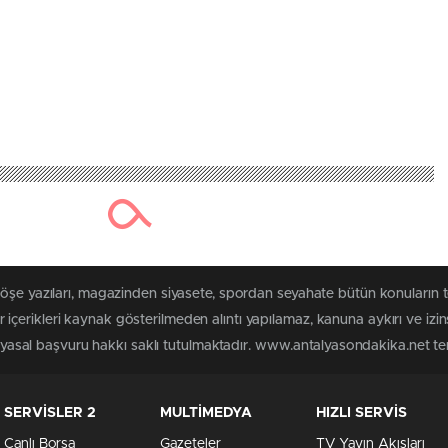
köşe yazıları, magazinden siyasete, spordan seyahate bütün konuların
çerikleri kaynak gösterilmeden alıntı yapılamaz, kanuna aykırı ve izi
n yasal başvuru hakkı saklı tutulmaktadır. www.antalyasondakika.net terc
SERVİSLER 2
MULTİMEDYA
HIZLI SERVİS
Canlı Borsa
Gazeteler
TV Yayın Akışları