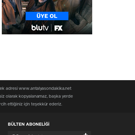
 tek adresi www.antalyasondakika.net
nsiz olarak kopyalanamaz, başka yerde
ih ettiğiniz için teşekkür ederiz.
BÜLTEN ABONELİĞİ