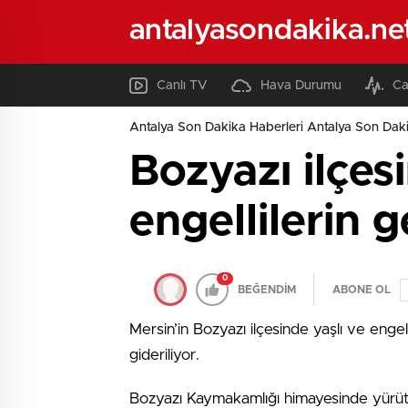
antalyasondakika.ne
Canlı TV
Hava Durumu
Ca
Antalya Son Dakika Haberleri Antalya Son Daki
Bozyazı ilçesi
engellilerin g
0
BEĞENDİM
ABONE OL
Mersin’in Bozyazı ilçesinde yaşlı ve engel
gideriliyor.
Bozyazı Kaymakamlığı himayesinde yürütü