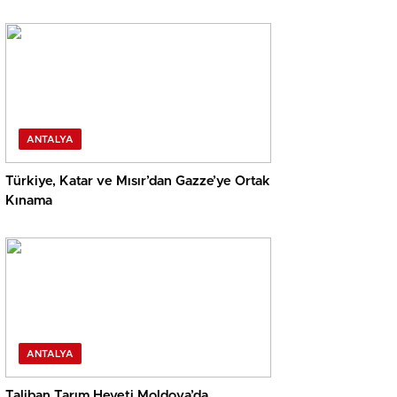
ANTALYA
Türkiye, Katar ve Mısır’dan Gazze’ye Ortak
Kınama
ANTALYA
Taliban Tarım Heyeti Moldova’da