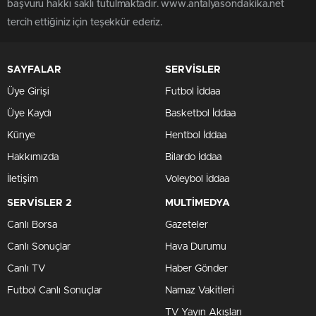
başvuru hakkı saklı tutulmaktadır. www.antalyasondakika.net
tercih ettiğiniz için teşekkür ederiz.
SAYFALAR
SERVİSLER
Üye Girişi
Futbol İddaa
Üye Kaydı
Basketbol İddaa
Künye
Hentbol İddaa
Hakkımızda
Bilardo İddaa
İletişim
Voleybol İddaa
SERVİSLER 2
MULTİMEDYA
Canlı Borsa
Gazeteler
Canlı Sonuçlar
Hava Durumu
Canlı TV
Haber Gönder
Futbol Canlı Sonuçlar
Namaz Vakitleri
TV Yayın Akışları