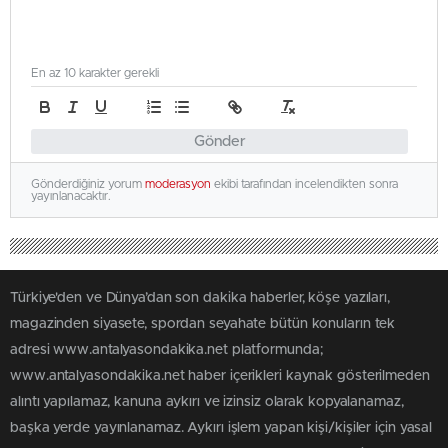
En az 10 karakter gerekli
Gönder
Gönderdiğiniz yorum
moderasyon
ekibi tarafından incelendikten sonra
yayınlanacaktır.
Türkiye'den ve Dünya’dan son dakika haberler, köşe yazıları,
magazinden siyasete, spordan seyahate bütün konuların tek
adresi www.antalyasondakika.net platformunda;
www.antalyasondakika.net haber içerikleri kaynak gösterilmeden
alıntı yapılamaz, kanuna aykırı ve izinsiz olarak kopyalanamaz,
başka yerde yayınlanamaz. Aykırı işlem yapan kişi/kişiler için yasal