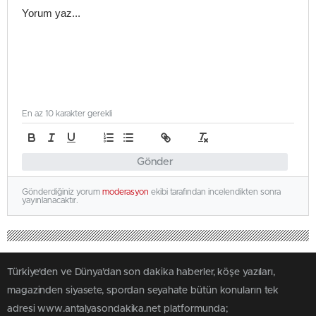
En az 10 karakter gerekli
Gönder
Gönderdiğiniz yorum
moderasyon
ekibi tarafından incelendikten sonra
yayınlanacaktır.
Türkiye'den ve Dünya’dan son dakika haberler, köşe yazıları,
magazinden siyasete, spordan seyahate bütün konuların tek
adresi www.antalyasondakika.net platformunda;