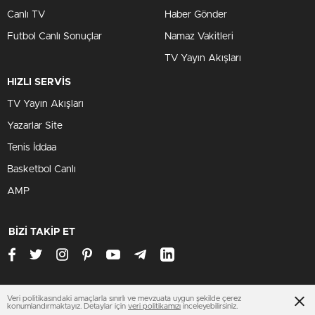
Canlı TV
Haber Gönder
Futbol Canlı Sonuçlar
Namaz Vakitleri
TV Yayın Akışları
HIZLI SERVİS
TV Yayın Akışları
Yazarlar Site
Tenis İddaa
Basketbol Canlı
AMP
BİZİ TAKİP ET
Veri politikasındaki amaçlarla sınırlı ve mevzuata uygun şekilde çerez
www.antalyasondakika.net
konumlandırmaktayız. Detaylar için
veri politikamızı
inceleyebilirsiniz.