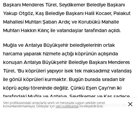
Başkanı Menderes Türel, Seydikemer Belediye Başkanı
Yakup Otgöz, Kaş Belediye Başkanı Halil Kocaer, Palakut
Mahallesi Muhtarı Şaban Ardıç ve Korubükü Mahalle
Muhtarı Hakkın Kılınç ile vatandaşlar tarafından açıldı.
Muğla ve Antalya Büyükşehir belediyelerinin ortak
harcama yaparak hizmete açtığı köprünün açılışında
konuşan Antalya Büyükşehir Belediye Başkanı Menderes
Türel, ‘Bu köprüleri yapıyor isek tek maksadımız vatandaş
ile gönül köprüleri kurmaktır. Bugün burada sıradan bir
köprü açılışı töreninde değiliz. Çünkü Eşen Çayı’nın iki
tarafındaki Muğla ve Antalya, Seydikemer ve Kaş sadece
Veri politikasındaki amaçlarla sınırlı ve mevzuata uygun şekilde çerez
komşuluk ilişkisi değil, aynı zamanda gönül köprüleri de
konumlandırmaktayız. Detaylar için
veri politikamızı
inceleyebilirsiniz.
oluşturmak suretiyle güçlü bir dostluk bağı da kurmuş çok
güzel ilçelerimiz. Bu köprüler gönül köprüsüne
dönüştürmek suretiyle çok daha sıkı bir hale getiriliyor. Bir