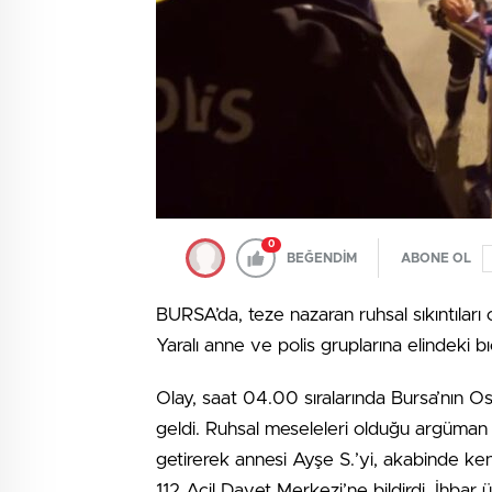
0
BEĞENDİM
ABONE OL
BURSA’da, teze nazaran ruhsal sıkıntıları o
Yaralı anne ve polis gruplarına elindeki bı
Olay, saat 04.00 sıralarında Bursa’nın O
geldi. Ruhsal meseleleri olduğu argüman 
getirerek annesi Ayşe S.’yi, akabinde ken
112 Acil Davet Merkezi’ne bildirdi. İhbar ü