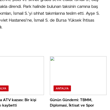
çakla direndi. Park halinde bulunan taksinin camına baş
ımları, İsmail S.’yi sıhhat takımlarına teslim etti. Ayşe S.
let Hastanesi’ne, İsmail S. de Bursa Yüksek İhtisas
ı.
ALYA
ANTALYA
a ATV kazası: Bir kişi
Günün Gündemi: TBMM,
ı kaybetti
Diplomasi, İktisat ve Spor