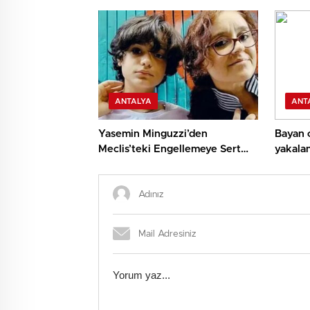
sert vuracağız
ANTALYA
ANT
Yasemin Minguzzi’den
Bayan c
Meclis’teki Engellemeye Sert
yakala
Reaksiyon