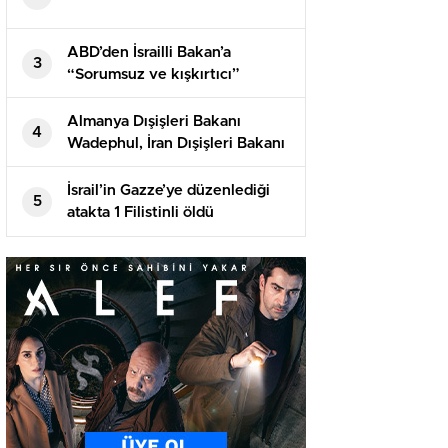
ABD’den İsrailli Bakan’a
3
“Sorumsuz ve kışkırtıcı”
suçlaması! Tıpkı sertlikte
karşılık geldi
Almanya Dışişleri Bakanı
4
Wadephul, İran Dışişleri Bakanı
Erakçi ile telefonda görüştü
İsrail’in Gazze’ye düzenlediği
5
atakta 1 Filistinli öldü