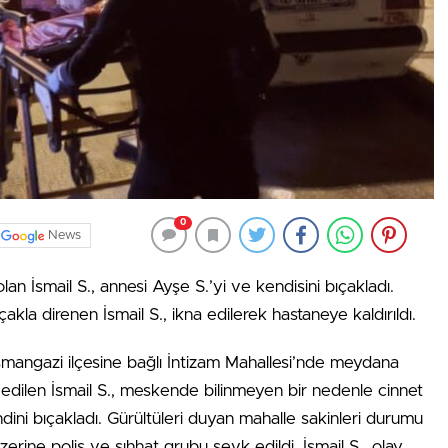
0
News
lan İsmail S., annesi Ayşe S.’yi ve kendisini bıçakladı.
çakla direnen İsmail S., ikna edilerek hastaneye kaldırıldı.
smangazi ilçesine bağlı İntizam Mahallesi’nde meydana
edilen İsmail S., meskende bilinmeyen bir nedenle cinnet
dini bıçakladı. Gürültüleri duyan mahalle sakinleri durumu
zerine polis ve sıhhat grubu sevk edildi. İsmail S., olay