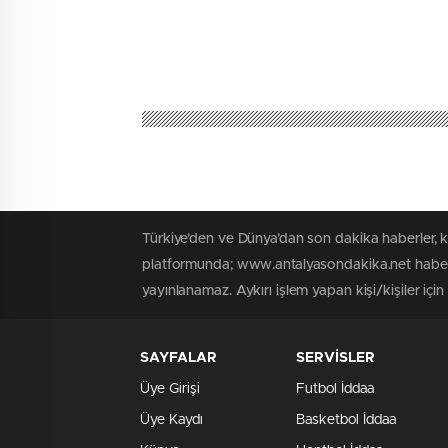
Türkiye'den ve Dünya’dan son dakika haberler, 
platformunda; www.antalyasondakika.net haber i
yayınlanamaz. Aykırı işlem yapan kişi/kişiler içi
SAYFALAR
SERVİSLER
Üye Girişi
Futbol İddaa
Üye Kaydı
Basketbol İddaa