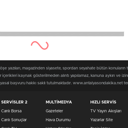
köşe yazıları, magazinden siyasete, spordan seyahate bütün konuların
çerikleri kaynak gösterilmeden alıntı yapılamaz, kanuna aykırı ve izi
n yasal başvuru hakkı saklı tutulmaktadır. www.antalyasondakika.net terc
SERVİSLER 2
MULTİMEDYA
HIZLI SERVİS
Canlı Borsa
Gazeteler
TV Yayın Akışları
Canlı Sonuçlar
Hava Durumu
Yazarlar Site