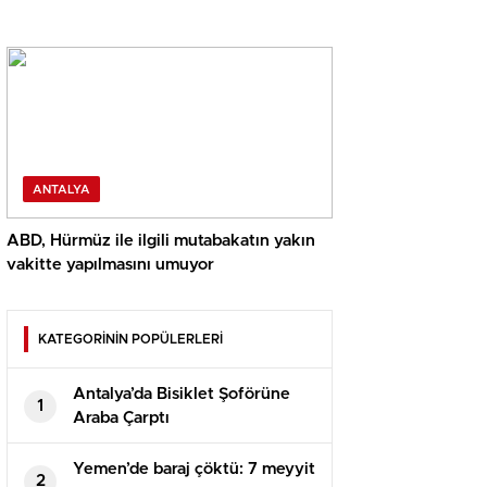
ANTALYA
ABD, Hürmüz ile ilgili mutabakatın yakın
vakitte yapılmasını umuyor
KATEGORİNİN POPÜLERLERİ
Antalya’da Bisiklet Şoförüne
1
Araba Çarptı
Yemen’de baraj çöktü: 7 meyyit
2