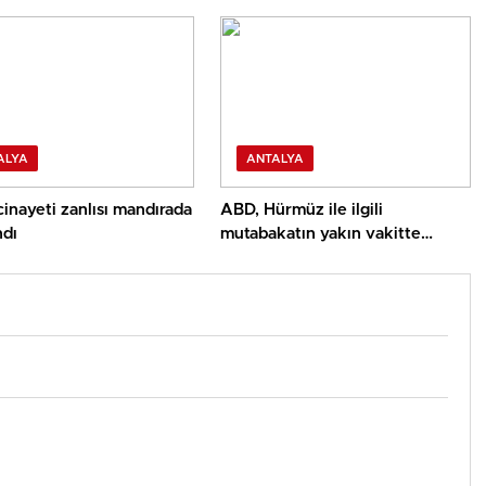
ALYA
ANTALYA
inayeti zanlısı mandırada
ABD, Hürmüz ile ilgili
ndı
mutabakatın yakın vakitte
yapılmasını umuyor