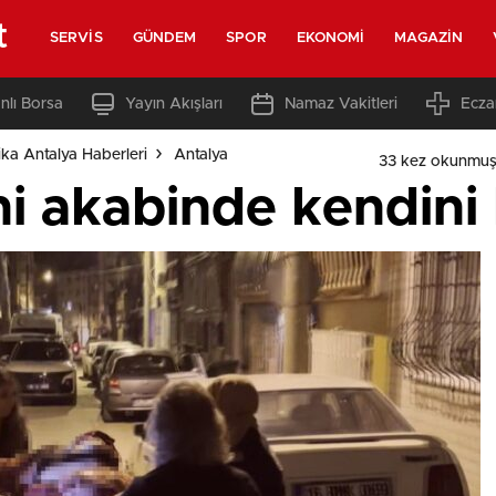
t
SERVIS
GÜNDEM
SPOR
EKONOMI
MAGAZIN
nlı Borsa
Yayın Akışları
Namaz Vakitleri
Ecza
ka Antalya Haberleri
Antalya
33 kez okunmuş
i akabinde kendini 