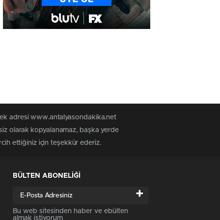
 tek adresi www.antalyasondakika.net
nsiz olarak kopyalanamaz, başka yerde
ih ettiğiniz için teşekkür ederiz.
BÜLTEN ABONELİĞİ
+
Bu web sitesinden haber ve ebülten
almak istiyorum