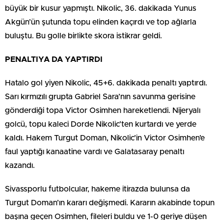
büyük bir kusur yapmıştı. Nikolic, 36. dakikada Yunus
Akgün’ün şutunda topu elinden kaçırdı ve top ağlarla
buluştu. Bu golle birlikte skora istikrar geldi.
PENALTIYA DA YAPTIRDI
Hatalo gol yiyen Nikolic, 45+6. dakikada penaltı yaptırdı.
Sarı kırmızılı grupta Gabriel Sara’nın savunma gerisine
gönderdiği topa Victor Osimhen hareketlendi. Nijeryalı
golcü, topu kaleci Dorde Nikolic’ten kurtardı ve yerde
kaldı. Hakem Turgut Doman, Nikolic’in Victor Osimhen’e
faul yaptığı kanaatine vardı ve Galatasaray penaltı
kazandı.
Sivassporlu futbolcular, hakeme itirazda bulunsa da
Turgut Doman’ın kararı değişmedi. Kararın akabinde topun
başına geçen Osimhen, fileleri buldu ve 1-0 geriye düşen