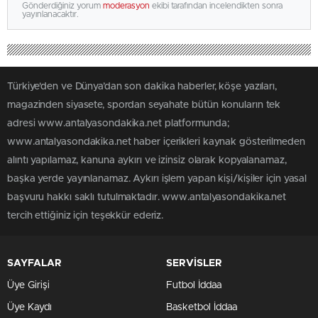
Gönderdiğiniz yorum
moderasyon
ekibi tarafından incelendikten sonra
yayınlanacaktır.
Türkiye'den ve Dünya’dan son dakika haberler, köşe yazıları,
magazinden siyasete, spordan seyahate bütün konuların tek
adresi www.antalyasondakika.net platformunda;
www.antalyasondakika.net haber içerikleri kaynak gösterilmeden
alıntı yapılamaz, kanuna aykırı ve izinsiz olarak kopyalanamaz,
başka yerde yayınlanamaz. Aykırı işlem yapan kişi/kişiler için yasal
başvuru hakkı saklı tutulmaktadır. www.antalyasondakika.net
tercih ettiğiniz için teşekkür ederiz.
SAYFALAR
SERVİSLER
Üye Girişi
Futbol İddaa
Üye Kaydı
Basketbol İddaa