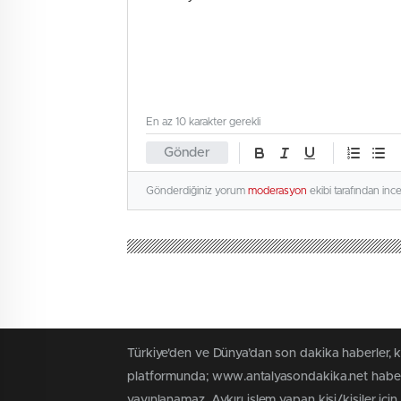
En az 10 karakter gerekli
Gönder
Gönderdiğiniz yorum
moderasyon
ekibi tarafından inc
Türkiye'den ve Dünya’dan son dakika haberler, 
platformunda; www.antalyasondakika.net haber i
yayınlanamaz. Aykırı işlem yapan kişi/kişiler içi