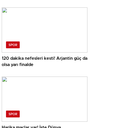
SPOR
120 dakika nefesleri kesti! Arjantin güç da
olsa yarı finalde
SPOR
Harika maçlar var! İşte Dünya