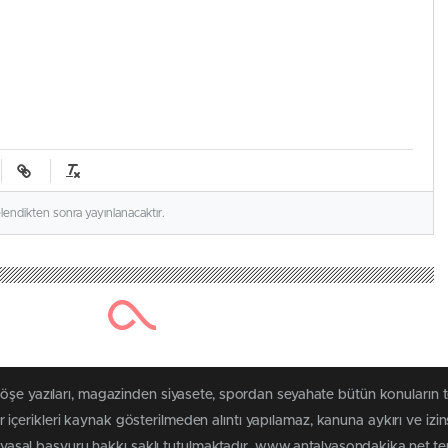
elendikten sonra yayınlanacaktır.
köşe yazıları, magazinden siyasete, spordan seyahate bütün konuların
çerikleri kaynak gösterilmeden alıntı yapılamaz, kanuna aykırı ve izi
n yasal başvuru hakkı saklı tutulmaktadır. www.antalyasondakika.net terc