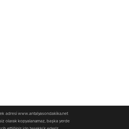
 tek adresi www.antalyasondakika.net
nsiz olarak kopyalanamaz, başka yerde
ih ettiğiniz için teşekkür ederiz.