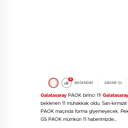
0
BEĞENDİM
ABONE OL
Galatasaray
PAOK birinci 11!
Galatasara
beklenen 11 muhakkak oldu. Sarı-kırmızıl
PAOK maçında forma giyemeyecek. Pekala,
GS PAOK mümkün 11 haberimizde…