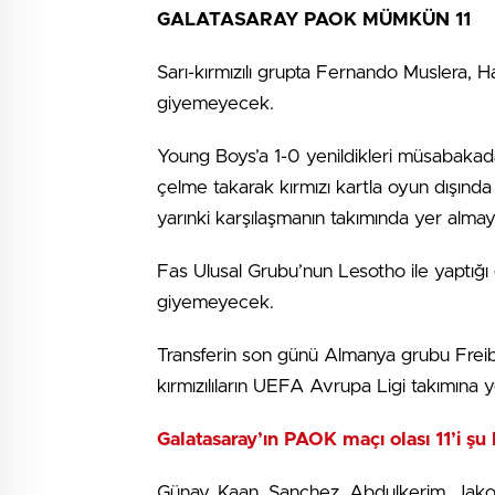
GALATASARAY PAOK MÜMKÜN 11
Sarı-kırmızılı grupta Fernando Muslera,
giyemeyecek.
Young Boys’a 1-0 yenildikleri müsabakada
çelme takarak kırmızı kartla oyun dışınd
yarınki karşılaşmanın takımında yer alma
Fas Ulusal Grubu’nun Lesotho ile yaptığ
giyemeyecek.
Transferin son günü Almanya grubu Freibur
kırmızılıların UEFA Avrupa Ligi takımın
Galatasaray’ın PAOK maçı olası 11’i şu
Günay, Kaan, Sanchez, Abdulkerim, Jakob