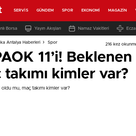
t
SERVIS
GÜNDEM
SPOR
EKONOMI
MAGAZIN
nlı Borsa
Yayın Akışları
Namaz Vakitleri
Ecza
ka Antalya Haberleri
Spor
216 kez okunm
AOK 11’i! Beklenen 
takımı kimler var?