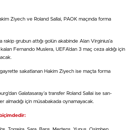
 Hakim Ziyech ve Roland Sallai, PAOK maçında forma
 rakip grubun attığı golün akabinde Alan Virginius’a
a kalan Fernando Muslera, UEFA’dan 3 maç ceza aldığı için
yacak.
ı gayrette sakatlanan Hakim Ziyech ise maçta forma
g’dan Galatasaray’a transfer Roland Sallai ise sarı-
a yer almadığı için müsabakada oynamayacak.
 biçimdedir:
s, Torreira, Sara, Barış, Mertens, Yunus, Osimhen