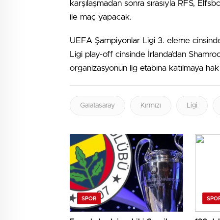
karşılaşmadan sonra sırasıyla RFS, Elf
ile maç yapacak.
UEFA Şampiyonlar Ligi 3. eleme cinsin
Ligi play-off cinsinde İrlanda’dan Shamr
organizasyonun lig etabına katılmaya hak
Galatasaray
Kırmızı
Ligi
SPOR
SPO