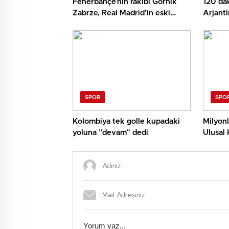
Fenerbahçe’nin rakibi Gornik
120 dak
Zabrze, Real Madrid’in eski
Arjanti
yıldızını transfer etti
SPOR
SPO
Kolombiya tek golle kupadaki
Milyonl
yoluna ”devam” dedi
Ulusal 
sonrası