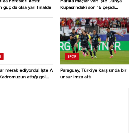
ika nefesleri kesti!
Harika maçlar var! İşte Dünya
n güç da olsa yarı finalde
Kupası’ndaki son 16 çeşidi
eşleşmeleri
R
SPOR
ar merak ediyordu! İşte A
Paraguay, Türkiye karşısında bir
Kadromuzun attığı gol
unsur imza attı
 çalan müzik