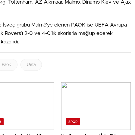
sborg, Tottenham, AZ Alkmaar, Malmö, Dinamo Kiev ve Ajax
de İsveç grubu Malmö’ye elenen PAOK ise UEFA Avrupa
ock Rovers’ı 2-0 ve 4-0’lık skorlarla mağlup ederek
 kazandı.
Paok
Uefa
R
SPOR