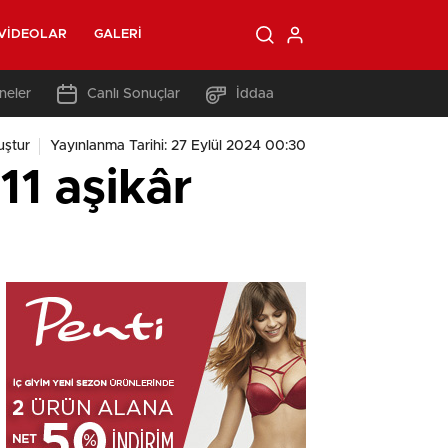
VIDEOLAR
GALERI
neler
Canlı Sonuçlar
İddaa
uştur
Yayınlanma Tarihi: 27 Eylül 2024 00:30
11 aşikâr