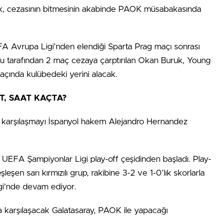
uk, cezasının bitmesinin akabinde PAOK müsabakasında
A Avrupa Ligi’nden elendiği Sparta Prag maçı sonrası
lu tarafından 2 maç cezaya çarptırılan Okan Buruk, Young
ında kulübedeki yerini alacak.
T, SAAT KAÇTA?
 karşılaşmayı İspanyol hakem Alejandro Hernandez
UEFA Şampiyonlar Ligi play-off çeşidinden başladı. Play-
leşen sarı kırmızılı grup, rakibine 3-2 ve 1-0’lık skorlarla
i’nde devam ediyor.
 karşılaşacak Galatasaray, PAOK ile yapacağı