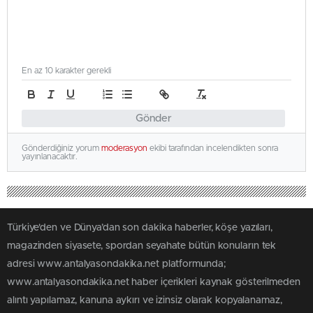
En az 10 karakter gerekli
Gönder
Gönderdiğiniz yorum
moderasyon
ekibi tarafından incelendikten sonra
yayınlanacaktır.
Türkiye'den ve Dünya’dan son dakika haberler, köşe yazıları,
magazinden siyasete, spordan seyahate bütün konuların tek
adresi www.antalyasondakika.net platformunda;
www.antalyasondakika.net haber içerikleri kaynak gösterilmeden
alıntı yapılamaz, kanuna aykırı ve izinsiz olarak kopyalanamaz,