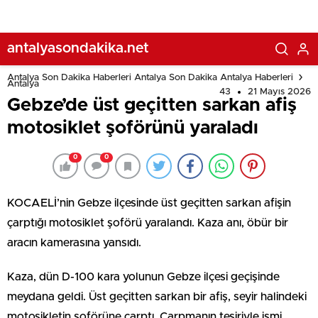
antalyasondakika.net
Antalya Son Dakika Haberleri Antalya Son Dakika Antalya Haberleri
Antalya
43
21 Mayıs 2026
Gebze’de üst geçitten sarkan afiş
motosiklet şoförünü yaraladı
0
0
KOCAELİ’nin Gebze ilçesinde üst geçitten sarkan afişin
çarptığı motosiklet şoförü yaralandı. Kaza anı, öbür bir
aracın kamerasına yansıdı.
Kaza, dün D-100 kara yolunun Gebze ilçesi geçişinde
meydana geldi. Üst geçitten sarkan bir afiş, seyir halindeki
motosikletin şoförüne çarptı. Çarpmanın tesiriyle ismi